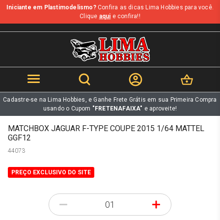
Iniciante em Plastimodelismo?
Confira as dicas Lima Hobbies para você.
b
Clique
aqui
e confira!!
Cadastre-se na Lima Hobbies, e Ganhe Frete Grátis em sua Primeira Compra
usando o Cupom
"FRETENAFAIXA"
e aproveite!
MATCHBOX JAGUAR F-TYPE COUPE 2015 1/64 MATTEL
GGF12
44073
PREÇO EXCLUSIVO DO SITE
-
+