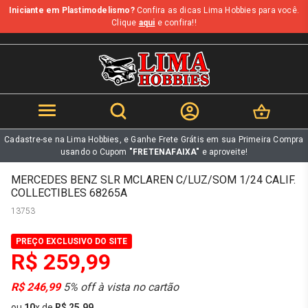
Iniciante em Plastimodelismo?
Confira as dicas Lima Hobbies para você.
b
Clique
aqui
e confira!!
Cadastre-se na Lima Hobbies, e Ganhe Frete Grátis em sua Primeira Compra
usando o Cupom
"FRETENAFAIXA"
e aproveite!
MERCEDES BENZ SLR MCLAREN C/LUZ/SOM 1/24 CALIF.
COLLECTIBLES 68265A
13753
PREÇO EXCLUSIVO DO SITE
R$ 259,99
R$ 246,99
5% off à vista no cartão
ou
10
x
de
R$ 25,99