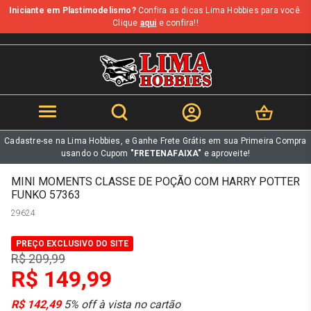
Iniciante em Plastimodelismo?
Confira as dicas Lima Hobbies para você.
b
Clique
aqui
e confira!!
Cadastre-se na Lima Hobbies, e Ganhe Frete Grátis em sua Primeira Compra
usando o Cupom
"FRETENAFAIXA"
e aproveite!
MINI MOMENTS CLASSE DE POÇÃO COM HARRY POTTER
FUNKO 57363
29624
PREÇO EXCLUSIVO DO SITE
R$ 209,99
R$ 149,99
R$ 142,49
5% off à vista no cartão