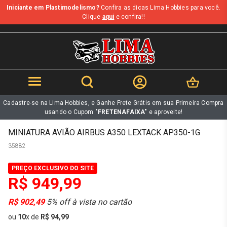
Iniciante em Plastimodelismo?
Confira as dicas Lima Hobbies para você.
b
Clique
aqui
e confira!!
Cadastre-se na Lima Hobbies, e Ganhe Frete Grátis em sua Primeira Compra
usando o Cupom
"FRETENAFAIXA"
e aproveite!
MINIATURA AVIÃO AIRBUS A350 LEXTACK AP350-1G
35882
PREÇO EXCLUSIVO DO SITE
R$ 949,99
R$ 902,49
5% off à vista no cartão
ou
10
x
de
R$ 94,99