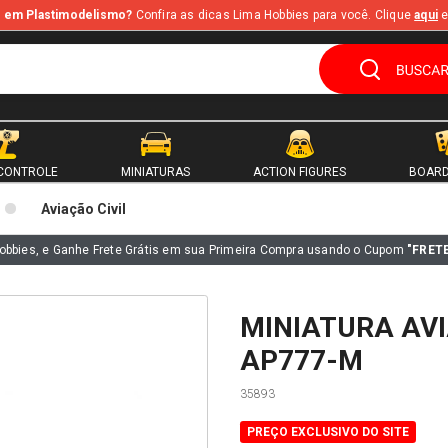
te em Plastimodelismo?
Confira as dicas Lima Hobbies para você. Clique
aqui
e
CONTROLE
MINIATURAS
ACTION FIGURES
BOARD
Aviação Civil
obbies, e Ganhe Frete Grátis em sua Primeira Compra usando o Cupom
"FRET
MINIATURA AVI
AP777-M
35893
PREÇO EXCLUSIVO DO SITE