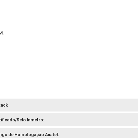
M.
tack
tificado/Selo Inmetro:
igo de Homologação Anatel: