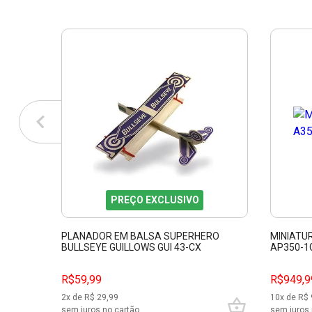
PREÇO EXCLUSIVO
PLANADOR EM BALSA SUPERHERO
MINIATU
BULLSEYE GUILLOWS GUI 43-CX
AP350-1
R$59,99
R$949,9
2
x de R$
29,99
10
x de R$
sem juros no cartão
sem juros 