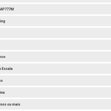
TAP777M
ing
nco
 Escala
ão
ina
anos ou mais