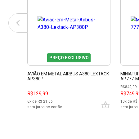
PREÇO EXCLUSIVO
AVIÃO EM METAL AIRBUS A380 LEXTACK
MINIATU
AP380P
AP777-M
R$
849,99
R$129,99
R$749,9
6
x de R$
21,66
10
x de R$
sem juros no cartão
sem juros 