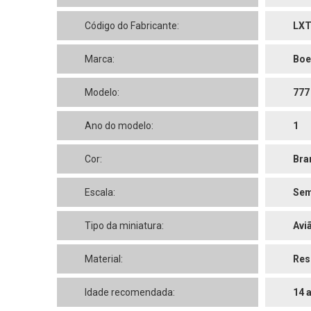
Código do Fabricante:
LX
Marca:
Boe
Modelo:
777
Ano do modelo:
1
Cor:
Bra
Escala:
Sem
Tipo da miniatura:
Avi
Material:
Res
Idade recomendada:
14 