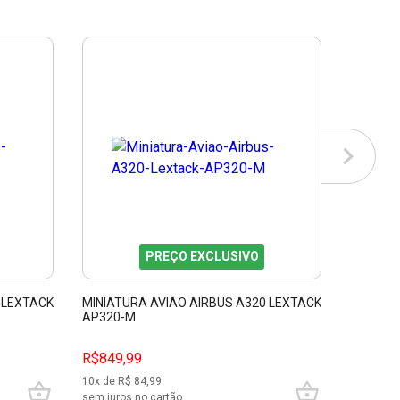
PREÇO EXCLUSIVO
 LEXTACK
MINIATURA AVIÃO AIRBUS A320 LEXTACK
MINIATU
AP320-M
AP777-
R$
849,99
R$849,99
R$749,
10
x de R$
84,99
10
x de R$
sem juros no cartão
sem juros