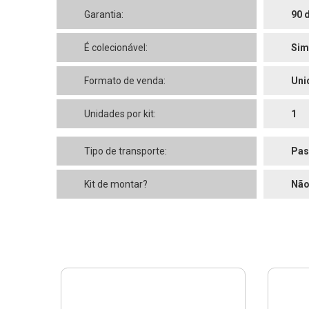
Garantia:
90 
É colecionável:
Sim
Formato de venda:
Uni
Unidades por kit:
1
Tipo de transporte:
Pas
Kit de montar?
Nã