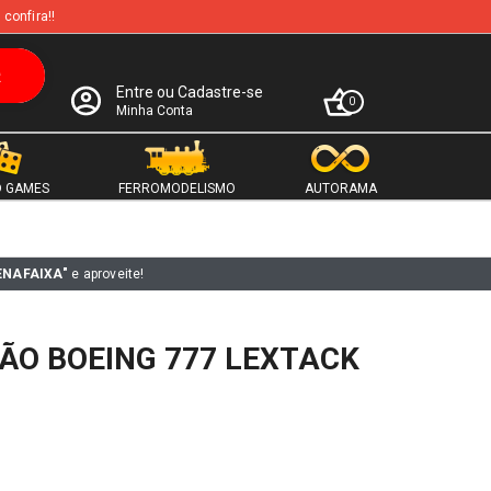
 confira!!
Entre ou Cadastre-se
0
Minha Conta
 GAMES
FERROMODELISMO
AUTORAMA
ENAFAIXA"
e aproveite!
ÃO BOEING 777 LEXTACK