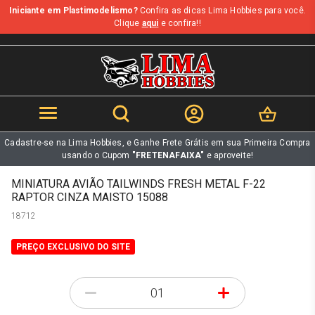
Iniciante em Plastimodelismo?
Confira as dicas Lima Hobbies para você.
b
Clique
aqui
e confira!!
Cadastre-se na Lima Hobbies, e Ganhe Frete Grátis em sua Primeira Compra
usando o Cupom
"FRETENAFAIXA"
e aproveite!
MINIATURA AVIÃO TAILWINDS FRESH METAL F-22
RAPTOR CINZA MAISTO 15088
18712
PREÇO EXCLUSIVO DO SITE
-
+