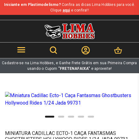
Iniciante em Plastimodelismo?
Confira as dicas Lima Hobbies para você.
b
Clique
aqui
e confira!!
Cadastre-se na Lima Hobbies, e Ganhe Frete Grátis em sua Primeira Compra
usando o Cupom
"FRETENAFAIXA"
e aproveite!
MINIATURA CADILLAC ECTO-1 CAÇA FANTASMAS