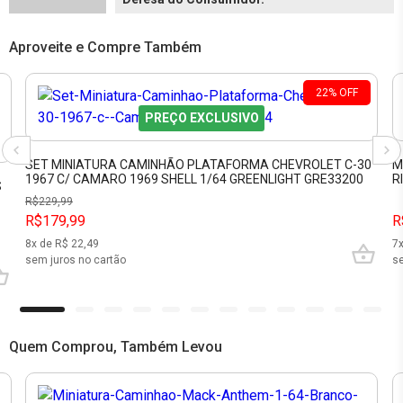
Aproveite e Compre Também
22
%
OFF
PREÇO EXCLUSIVO
SET MINIATURA CAMINHÃO PLATAFORMA CHEVROLET C-30
M
1967 C/ CAMARO 1969 SHELL 1/64 GREENLIGHT GRE33200
R
S
R$
229,99
R$179,99
R
8
x de R$
22,49
7
sem juros no cartão
se
Quem Comprou, Também Levou