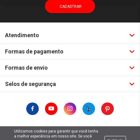
Atendimento
Formas de pagamento
Formas de envio
Selos de segurança
Copyright © 2019. Todos Os Direitos Reservados.
Utilizamos cookies para garantir que você tenha
Lima Hobbies Modelismo Eireli - EPP CNPJ: 00.149.281/0001-49
a melhor experiência em nosso site. Se você