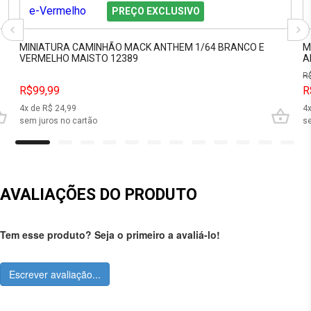
PREÇO EXCLUSIVO
MINIATURA CAMINHÃO MACK ANTHEM 1/64 BRANCO E
M
VERMELHO MAISTO 12389
A
R
R$99,99
R
4
x de R$
24,99
4
sem juros no cartão
se
AVALIAÇÕES DO PRODUTO
Tem esse produto? Seja o primeiro a avaliá-lo!
Escrever avaliação...