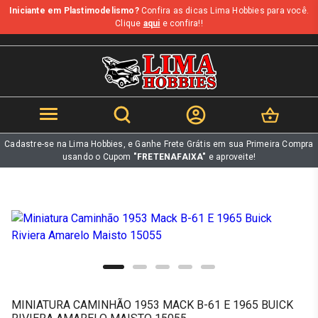
Iniciante em Plastimodelismo?
Confira as dicas Lima Hobbies para você.
b
Clique
aqui
e confira!!
Cadastre-se na Lima Hobbies, e Ganhe Frete Grátis em sua Primeira Compra
usando o Cupom
"FRETENAFAIXA"
e aproveite!
MINIATURA CAMINHÃO 1953 MACK B-61 E 1965 BUICK