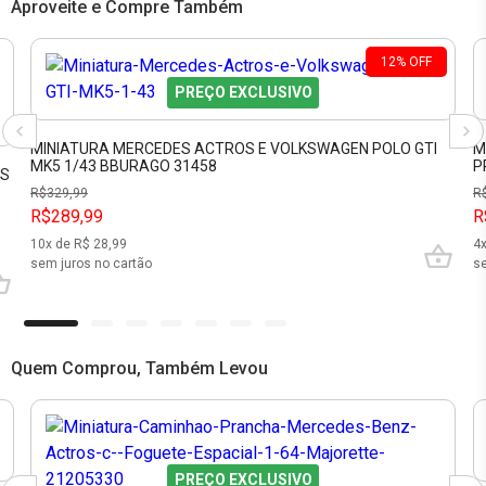
Aproveite e Compre Também
12
%
OFF
PREÇO EXCLUSIVO
MINIATURA MERCEDES ACTROS E VOLKSWAGEN POLO GTI
M
MK5 1/43 BBURAGO 31458
P
OS
R$
329,99
R
R$289,99
R
10
x de R$
28,99
4
sem juros no cartão
se
Quem Comprou, Também Levou
PREÇO EXCLUSIVO