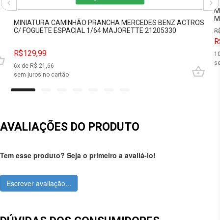
Y
M
M
MINIATURA CAMINHÃO PRANCHA MERCEDES BENZ ACTROS
C/ FOGUETE ESPACIAL 1/64 MAJORETTE 21205330
R
R
R$129,99
1
se
6
x de R$
21,66
sem juros no cartão
AVALIAÇÕES DO PRODUTO
Tem esse produto? Seja o primeiro a avaliá-lo!
Escrever avaliação...