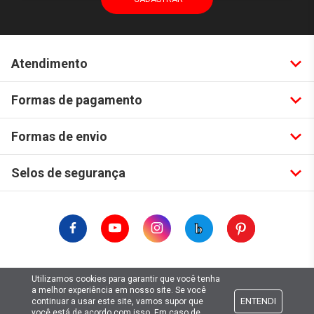
Atendimento
Formas de pagamento
Formas de envio
Selos de segurança
Copyright © 2019. Todos Os Direitos Reservados.
Utilizamos cookies para garantir que você tenha
Lima Hobbies Modelismo Eireli - EPP CNPJ: 00.149.281/0001-49
a melhor experiência em nosso site. Se você
ENTENDI
continuar a usar este site, vamos supor que
você está de acordo com isso. Em caso de