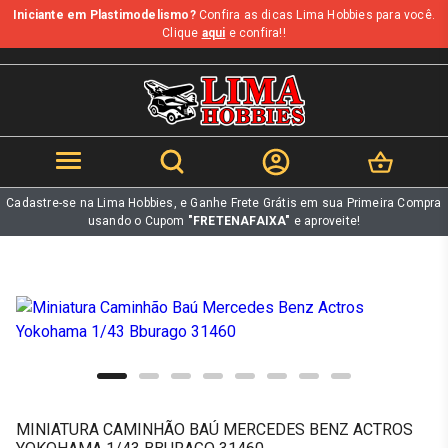
Iniciante em Plastimodelismo?
Confira as dicas Lima Hobbies para você.
b
Clique
aqui
e confira!!
Cadastre-se na Lima Hobbies, e Ganhe Frete Grátis em sua Primeira Compra
usando o Cupom
"FRETENAFAIXA"
e aproveite!
MINIATURA CAMINHÃO BAÚ MERCEDES BENZ ACTROS