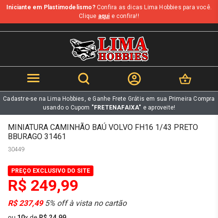
Iniciante em Plastimodelismo?
Confira as dicas Lima Hobbies para você.
b
Clique
aqui
e confira!!
Cadastre-se na Lima Hobbies, e Ganhe Frete Grátis em sua Primeira Compra
usando o Cupom
"FRETENAFAIXA"
e aproveite!
MINIATURA CAMINHÃO BAÚ VOLVO FH16 1/43 PRETO
BBURAGO 31461
30449
PREÇO EXCLUSIVO DO SITE
R$ 249,99
R$ 237,49
5% off à vista no cartão
ou
10
x
de
R$ 24,99