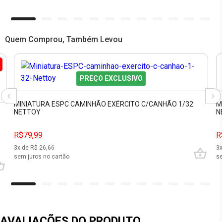
Quem Comprou, Também Levou
PREÇO EXCLUSIVO
MINIATURA ESPC CAMINHÃO EXÉRCITO C/CANHÃO 1/32
M
NETTOY
N
R$79,99
R
3
x de R$
26,66
3
sem juros no cartão
se
AVALIAÇÕES DO PRODUTO