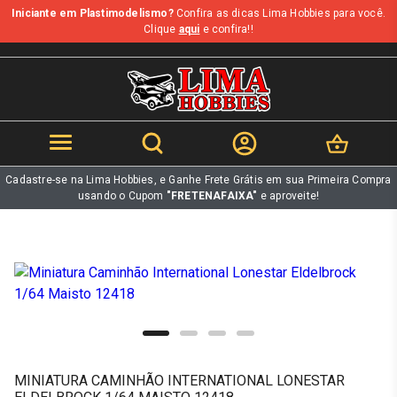
Iniciante em Plastimodelismo?
Confira as dicas Lima Hobbies para você.
b
Clique
aqui
e confira!!
Cadastre-se na Lima Hobbies, e Ganhe Frete Grátis em sua Primeira Compra
usando o Cupom
"FRETENAFAIXA"
e aproveite!
MINIATURA CAMINHÃO INTERNATIONAL LONESTAR