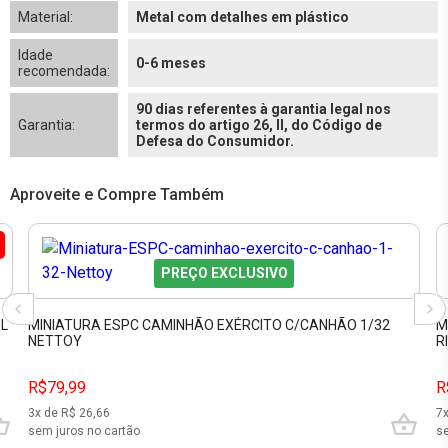
Material:
Metal com detalhes em plástico
Idade
0-6 meses
recomendada:
90 dias referentes à garantia legal nos
Garantia:
termos do artigo 26, II, do Código de
Defesa do Consumidor.
Aproveite e Compre Também
PREÇO EXCLUSIVO
UL
MINIATURA ESPC CAMINHÃO EXÉRCITO C/CANHÃO 1/32
M
NETTOY
R
R$79,99
R
3
x de R$
26,66
7
sem juros no cartão
se