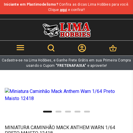
Iniciante em Plastimodelismo?
Confira as dicas Lima Hobbies para você.
b
Clique
aqui
e confira!!
Cadastre-se na Lima Hobbies, e Ganhe Frete Grátis em sua Primeira Compra
usando o Cupom
"FRETENAFAIXA"
e aproveite!
MINIATURA CAMINHÃO MACK ANTHEM WARN 1/64