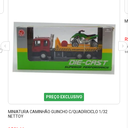
M
R
3
se
PREÇO EXCLUSIVO
MINIATURA CAMINHÃO GUINCHO C/QUADRICICLO 1/32
NETTOY