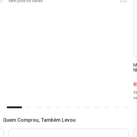
sem juros no cartão
M
N
R
3
se
Quem Comprou, Também Levou