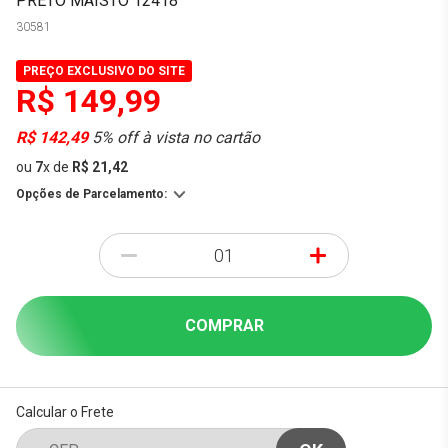
PRETO MAISTO 12418
30581
PREÇO EXCLUSIVO DO SITE
R$ 149,99
R$ 142,49
5% off à vista no cartão
ou
7
x
de
R$ 21,42
Opções de Parcelamento:
-
+
COMPRAR
Calcular o Frete