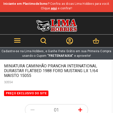
Iniciante em Plastimodelismo?
Confira as dicas Lima Hobbies para você.
b
Clique
aqui
e confira!!
Cadastre-se na Lima Hobbies, e Ganhe Frete Grátis em sua Primeira Compra
usando o Cupom
"FRETENAFAIXA"
e aproveite!
MINIATURA CAMINHÃO PRANCHA INTERNATIONAL
DURASTAR FLATBED 1988 FORD MUSTANG LX 1/64
MAISTO 15055
30554
PREÇO EXCLUSIVO DO SITE
-
+