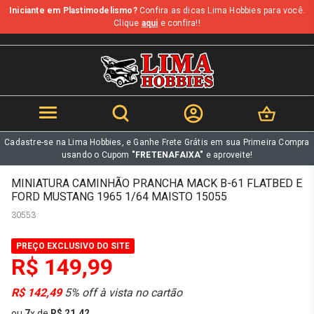
Iniciante em Plastimodelismo?
Confira as dicas Lima Hobbies para você.
b
Clique
aqui
e confira!!
Cadastre-se na Lima Hobbies, e Ganhe Frete Grátis em sua Primeira Compra
usando o Cupom
"FRETENAFAIXA"
e aproveite!
MINIATURA CAMINHÃO PRANCHA MACK B-61 FLATBED E
FORD MUSTANG 1965 1/64 MAISTO 15055
30553
PREÇO EXCLUSIVO DO SITE
R$ 149,99
R$ 142,49
5% off à vista no cartão
ou
7
x
de
R$ 21,42