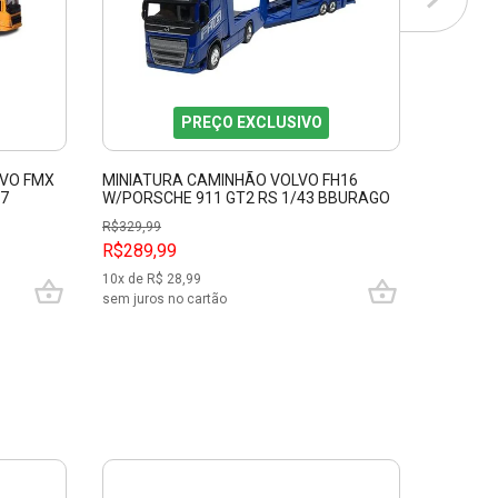
PREÇO EXCLUSIVO
LVO FMX
MINIATURA CAMINHÃO VOLVO FH16
MINIAT
7
W/PORSCHE 911 GT2 RS 1/43 BBURAGO
FH16 T
31463
11682
R$
329,99
R$289,99
R$99,9
10
x de R$
28,99
4
x de R$
sem juros no cartão
sem juros