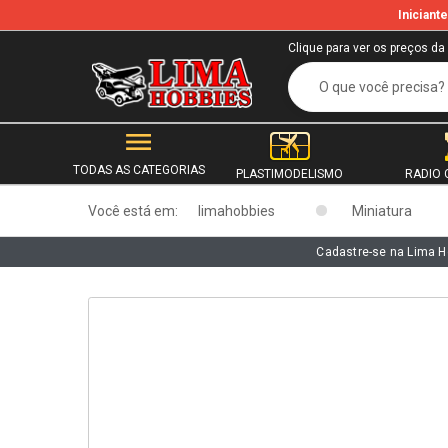
Inician
b
Clique para ver os preços da
TODAS AS CATEGORIAS
PLASTIMODELISMO
RADIO 
Você está em:
limahobbies
Miniatura
Cadastre-se na Lima H