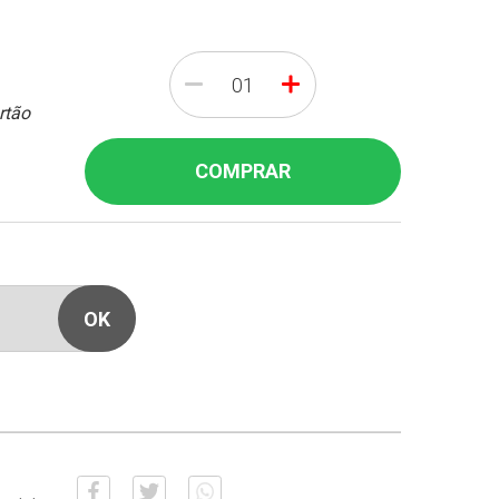
-
+
rtão
COMPRAR