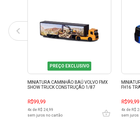
PREÇO EXCLUSIVO
MINIATURA CAMINHÃO BAÚ VOLVO FMX
MINIATU
SHOW TRUCK CONSTRUÇÃO 1/87
FH16 TR
MAJORETTE 212057288
11682
R$99,99
R$99,99
4
x de R$
24,99
4
x de R$
2
sem juros no cartão
sem juros 