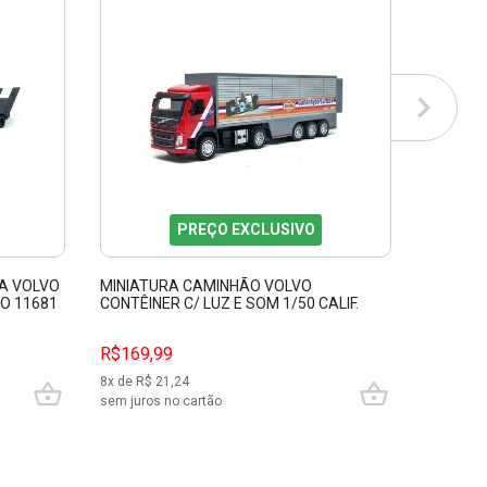
PREÇO EXCLUSIVO
A VOLVO
MINIATURA CAMINHÃO VOLVO
MINIATU
TO 11681
CONTÊINER C/ LUZ E SOM 1/50 CALIF.
TANKER 
COLLECTIBLES 68380
R$169,99
R$99,9
8
x de R$
21,24
4
x de R$
sem juros no cartão
sem juros