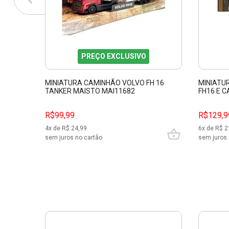
PREÇO EXCLUSIVO
MINIATURA CAMINHÃO VOLVO FH 16
MINIATU
TANKER MAISTO MAI11682
FH16 E 
MAISTO 
R$99,99
R$129,9
4
x de R$
24,99
6
x de R$
2
sem juros no cartão
sem juros 