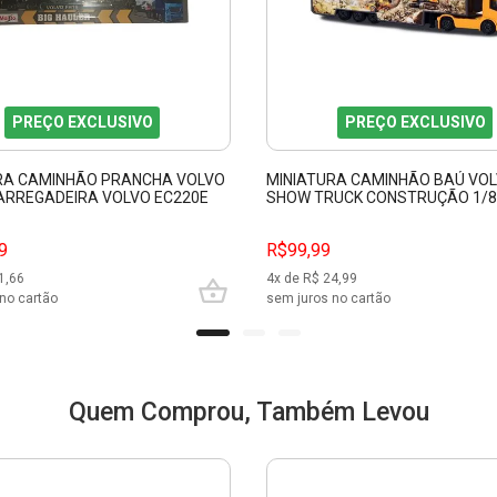
PREÇO EXCLUSIVO
PREÇO EXCLUSIVO
RA CAMINHÃO PRANCHA VOLVO
MINIATURA CAMINHÃO BAÚ VO
CARREGADEIRA VOLVO EC220E
SHOW TRUCK CONSTRUÇÃO 1/8
11681
MAJORETTE 212057288
9
R$99,99
1,66
4
x de R$
24,99
no cartão
sem juros no cartão
Quem Comprou, Também Levou