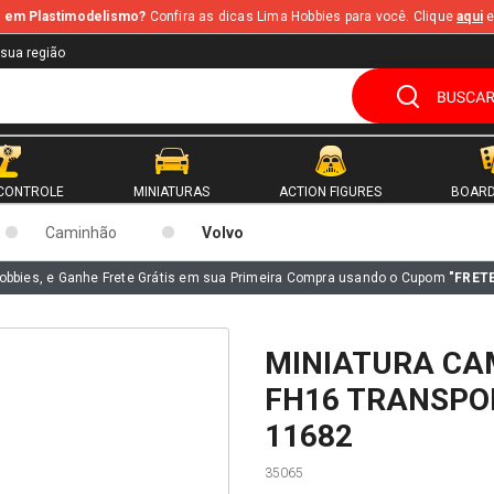
te em Plastimodelismo?
Confira as dicas Lima Hobbies para você. Clique
aqui
e
 sua região
CONTROLE
MINIATURAS
ACTION FIGURES
BOARD
Caminhão
Volvo
obbies, e Ganhe Frete Grátis em sua Primeira Compra usando o Cupom
"FRET
MINIATURA CA
FH16 TRANSPO
11682
35065