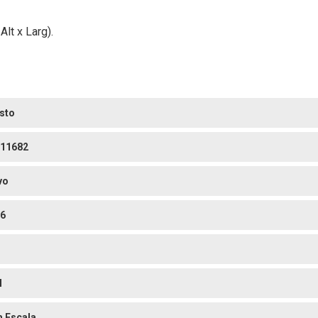
lt x Larg).
sto
11682
vo
6
l
 Escala