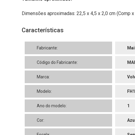
Dimensões aproximadas: 22,5 x 4,5 x 2,0 cm (Comp x A
Características
Fabricante:
Mai
Código do Fabricante:
MAI
Marca:
Vol
Modelo:
FH1
Ano do modelo:
1
Cor:
Azu
Escala:
Sem