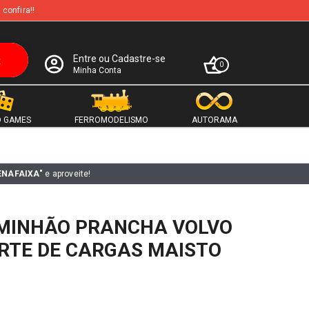
 confira!!
Entre ou Cadastre-se
0
Minha Conta
 GAMES
FERROMODELISMO
AUTORAMA
ENAFAIXA"
e aproveite!
MINHÃO PRANCHA VOLVO
RTE DE CARGAS MAISTO