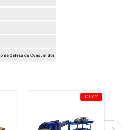
digo de Defesa do Consumidor.
12
%
OFF