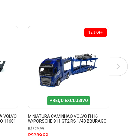
12
%
OFF
PREÇO EXCLUSIVO
A VOLVO
MINIATURA CAMINHÃO VOLVO FH16
MINIATU
TO 11681
W/PORSCHE 911 GT2 RS 1/43 BBURAGO
W/LAND 
31463
BBURAG
R$
329,99
R$
329,99
R$289,99
R$289,