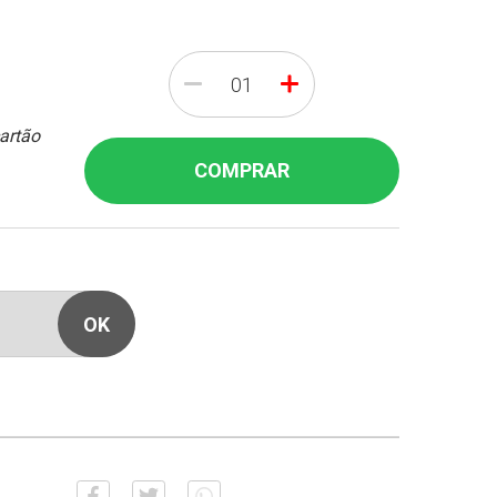
-
+
cartão
COMPRAR