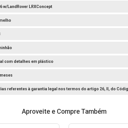
6 w/LandRover LRXConcept
melho
3
inhão
al com detalhes em plástico
 meses
dias referentes à garantia legal nos termos do artigo 26, II, do Có
Aproveite e Compre Também