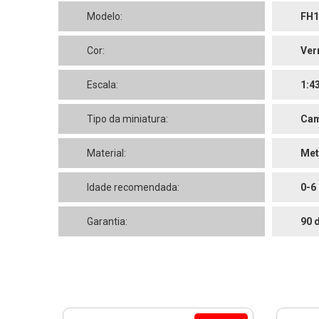
Modelo:
FH1
Cor:
Ver
Escala:
1:4
Tipo da miniatura:
Cam
Material:
Met
Idade recomendada:
0-6
Garantia:
90 