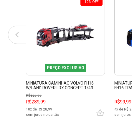
12
%
OFF
PREÇO EXCLUSIVO
MINIATURA CAMINHÃO VOLVO FH16
MINIATU
W/LAND ROVER LRX CONCEPT 1/43
FH16 TR
BBURAGO 31462
11682
R$
329,99
R$289,99
R$99,99
10
x de R$
28,99
4
x de R$
2
sem juros no cartão
sem juros 