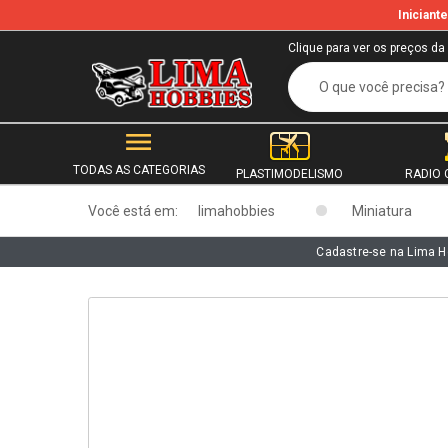
Inician
b
Clique para ver os preços da
TODAS AS CATEGORIAS
PLASTIMODELISMO
RADIO 
Você está em:
limahobbies
Miniatura
Cadastre-se na Lima H