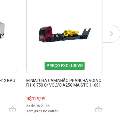
PREÇO EXCLUSIVO
H12 BAÚ
MINIATURA CAMINHÃO PRANCHA VOLVO
MINIAT
FH16 750 C/ VOLVO A25G MAISTO 11681
CONTÊINE
COLLECT
R$129,99
R$169,
6
x de R$
21,66
8
x de R$
sem juros no cartão
sem juros