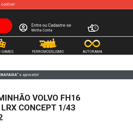
 confira!!
Entre ou Cadastre-se
0
Minha Conta
 GAMES
FERROMODELISMO
AUTORAMA
ENAFAIXA"
e aproveite!
MINHÃO VOLVO FH16
LRX CONCEPT 1/43
2