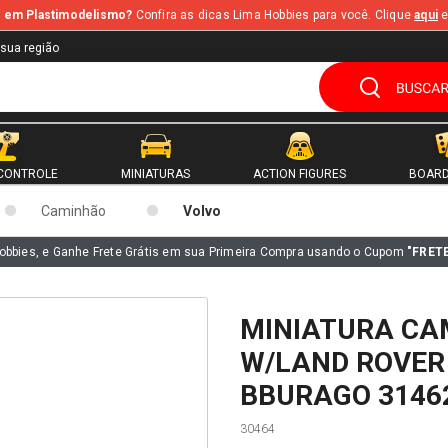
te em Plastimodelismo?
Confira as dicas Lima Hobbies para você. Clique
aqui
e
 sua região
CONTROLE
MINIATURAS
ACTION FIGURES
BOARD
Caminhão
Volvo
obbies, e Ganhe Frete Grátis em sua Primeira Compra usando o Cupom
"FRET
MINIATURA CA
W/LAND ROVER 
BBURAGO 3146
30464