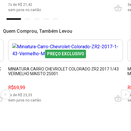
7
x de R$
21,42
3
sem juros no cartão
se
Quem Comprou, Também Levou
PREÇO EXCLUSIVO
K
MINIATURA CARRO CHEVROLET COLORADO ZR2 2017 1/43
M
VERMELHO MAISTO 25001
M
R$69,99
R
3
x de R$
23,33
6
sem juros no cartão
se