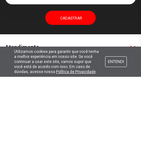
Atendimento
Utilizamos cookies para garantir que você tenha
a melhor experiência em nosso site. Se você
ENTENDI
continuar a usar este site, vamos supor que
Formas de pagamento
você está de acordo com isso. Em caso de
dúvidas, acesse nossa
Política de Privacidade
.
Formas de envio
Selos de segurança
Copyright © 2019. Todos Os Direitos Reservados.