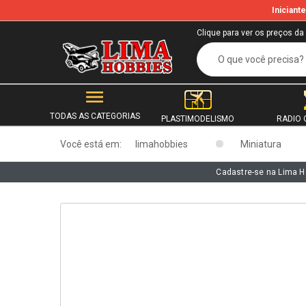
Inician
b
Clique para ver os preços da
TODAS AS CATEGORIAS
PLASTIMODELISMO
RADIO 
Você está em:
limahobbies
Miniatura
Cadastre-se na Lima H