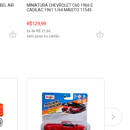
BEL AIR
MINIATURA CHEVROLET C60 1966 E
MINIATU
CADILAC 1961 1/64 MAISTO 11545
CAPRICE
MAISTO 
R$129,99
R$149,
6
x de R$
21,66
7
x de R$
sem juros no cartão
sem juros