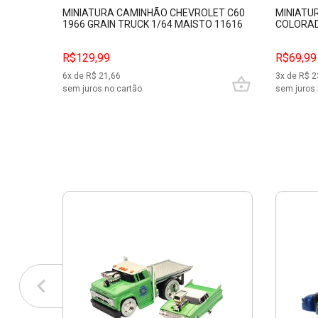
MINIATURA CAMINHÃO CHEVROLET C60
MINIATU
1966 GRAIN TRUCK 1/64 MAISTO 11616
COLORAD
MAISTO 
R$129,99
R$69,99
6
x de R$
21,66
3
x de R$
2
sem juros no cartão
sem juros 