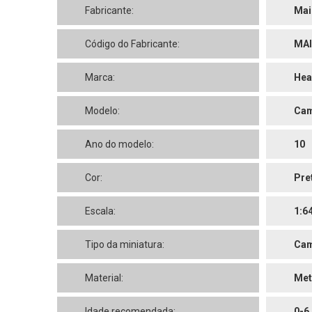
Fabricante:
Mai
Código do Fabricante:
MAI
Marca:
Hea
Modelo:
Cam
Ano do modelo:
10
Cor:
Pre
Escala:
1:6
Tipo da miniatura:
Cam
Material:
Met
Idade recomendada:
0-6