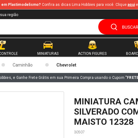
te em Plastimodelismo?
Confira as dicas Lima Hobbies para você. Clique
aqui
e
 sua região
CONTROLE
MINIATURAS
ACTION FIGURES
BOARD
Caminhão
Chevrolet
obbies, e Ganhe Frete Grátis em sua Primeira Compra usando o Cupom
"FRET
MINIATURA CA
SILVERADO COM
MAISTO 12328
30507