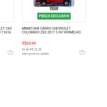
PREÇO EXCLUSIVO
LET C60
MINIATURA CARRO CHEVROLET
MINIATU
O 11616
COLORADO ZR2 2017 1/43 VERMELHO
1/32 NE
MAISTO 25001
R$69,99
R$69,9
3
x de R$
23,33
3
x de R$
sem juros no cartão
sem juros