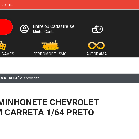
 confira!!
Entre ou Cadastre-se
0
Minha Conta
 GAMES
FERROMODELISMO
AUTORAMA
ENAFAIXA"
e aproveite!
MINHONETE CHEVROLET
 CARRETA 1/64 PRETO