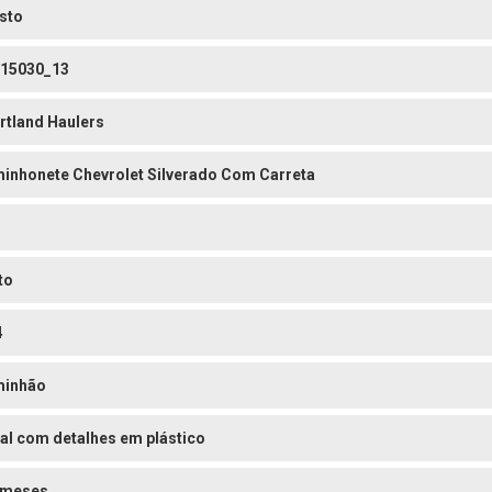
sto
15030_13
rtland Haulers
inhonete Chevrolet Silverado Com Carreta
to
4
inhão
al com detalhes em plástico
 meses