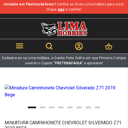
Iniciante em Plastimodelismo?
Confira as dicas Lima Hobbies para você.
b
Clique
aqui
e confira!!
Cadastre-se na Lima Hobbies, e Ganhe Frete Grátis em sua Primeira Compra
usando o Cupom
"FRETENAFAIXA"
e aproveite!
MINIATURA CAMINHONETE CHEVROLET SILVERADO Z71