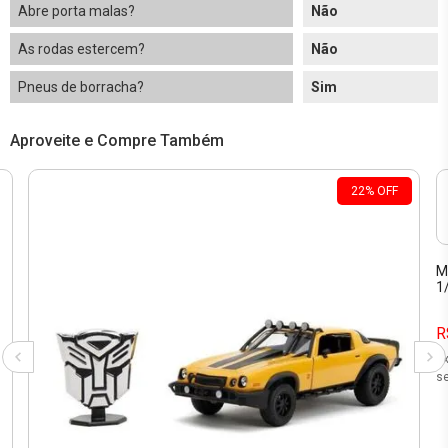
Abre porta malas?
Não
As rodas estercem?
Não
Pneus de borracha?
Sim
Aproveite e Compre Também
22
%
OFF
M
1
R
2
se