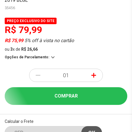
2019 BEGE
35456
PREÇO EXCLUSIVO DO SITE
R$ 79,99
R$ 75,99
5% off à vista no cartão
ou
3
x
de
R$ 26,66
Opções de Parcelamento:
-
+
COMPRAR
Calcular o Frete