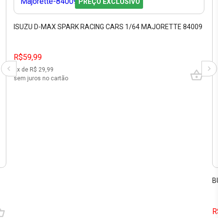
PREÇO EXCLUSIVO
ISUZU D-MAX SPARK RACING CARS 1/64 MAJORETTE 84009
R$59,99
2
x de R$
29,99
sem juros no cartão
B
R