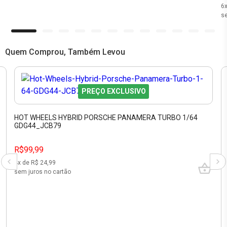
6
se
Quem Comprou, Também Levou
PREÇO EXCLUSIVO
HOT WHEELS HYBRID PORSCHE PANAMERA TURBO 1/64
GDG44_JCB79
R$99,99
4
x de R$
24,99
sem juros no cartão