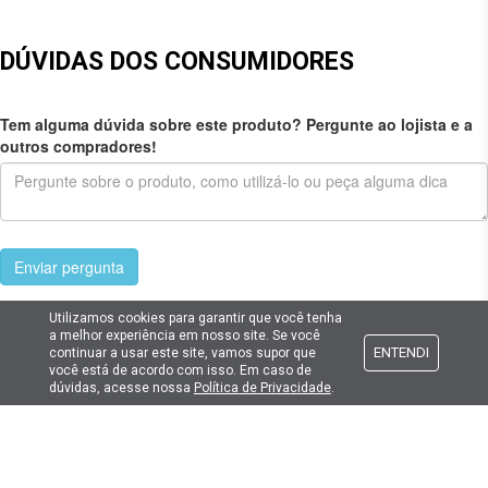
DÚVIDAS DOS CONSUMIDORES
Tem alguma dúvida sobre este produto? Pergunte ao lojista e a
outros compradores!
Enviar pergunta
Utilizamos cookies para garantir que você tenha
a melhor experiência em nosso site. Se você
ENTENDI
continuar a usar este site, vamos supor que
você está de acordo com isso. Em caso de
Cadastre seu e-mail
dúvidas, acesse nossa
Política de Privacidade
.
E fique por dentro das promoções e novidades da Lima Hobbies!
E-mail