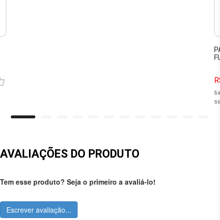
P
F
R
6
se
AVALIAÇÕES DO PRODUTO
Tem esse produto? Seja o primeiro a avaliá-lo!
Escrever avaliação...