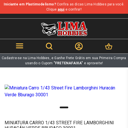
Iniciante em Plastimodelismo?
Confira as dicas Lima Hobbies para você.
b
Clique
aqui
e confira!!
Cadastre-se na Lima Hobbies, e Ganhe Frete Grátis em sua Primeira Compra
usando o Cupom
"FRETENAFAIXA"
e aproveite!
MINIATURA CARRO 1/43 STREET FIRE LAMBORGHINI