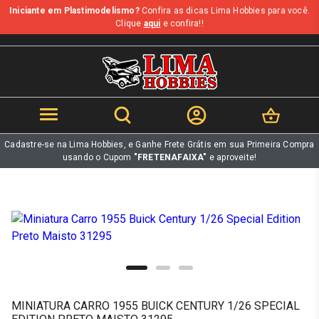
Iniciante em Plastimodelismo?
Confira as dicas Lima Hobbies para você.
b
Clique
aqui
e confira!!
Cadastre-se na Lima Hobbies, e Ganhe Frete Grátis em sua Primeira Compra
usando o Cupom
"FRETENAFAIXA"
e aproveite!
MINIATURA CARRO 1955 BUICK CENTURY 1/26 SPECIAL