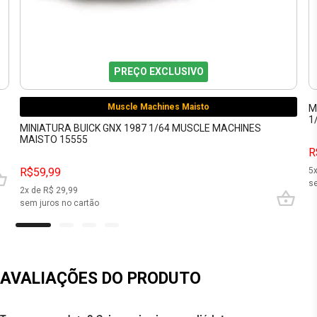
PREÇO EXCLUSIVO
Muscle Machines Maisto
M
1
MINIATURA BUICK GNX 1987 1/64 MUSCLE MACHINES
MAISTO 15555
R
R$59,99
5
se
2
x de R$
29,99
sem juros no cartão
AVALIAÇÕES DO PRODUTO