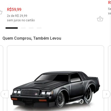
R
R$59,99
5
se
2
x de R$
29,99
sem juros no cartão
Quem Comprou, Também Levou