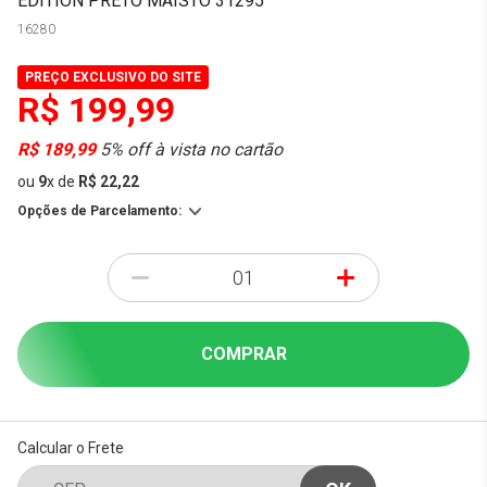
EDITION PRETO MAISTO 31295
16280
PREÇO EXCLUSIVO DO SITE
R$ 199,99
R$ 189,99
5% off à vista no cartão
ou
9
x
de
R$ 22,22
Opções de Parcelamento:
-
+
COMPRAR
Calcular o Frete