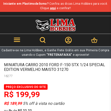
Iniciante em Plastimodelismo?
Confira as dicas Lima Hobbies para você.
b
Clique
aqui
e confira!!
Cadastre-se na Lima Hobbies, e Ganhe Frete Grátis em sua Primeira Compra
usando o Cupom
"FRETENAFAIXA"
e aproveite!
MINIATURA CARRO 2010 FORD F-150 STX 1/24 SPECIAL
EDITION VERMELHO MAISTO 31270
16277
PREÇO EXCLUSIVO DO SITE
R$ 199,99
R$ 189,99
5% off à vista no cartão
ou
9
x
de
R$ 22,22