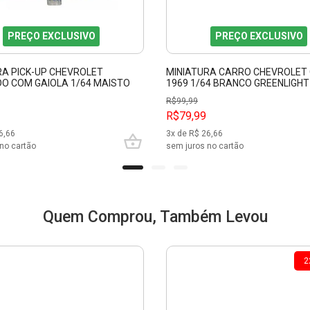
PREÇO EXCLUSIVO
PREÇO EXCLUSIVO
RA PICK-UP CHEVROLET
MINIATURA CARRO CHEVROLE
DO COM GAIOLA 1/64 MAISTO
1969 1/64 BRANCO GREENLIGHT
GRE39070
R$
99,99
R$79,99
6,66
3
x de R$
26,66
no cartão
sem juros no cartão
Quem Comprou, Também Levou
2