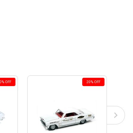
0
%
OFF
20
%
OFF