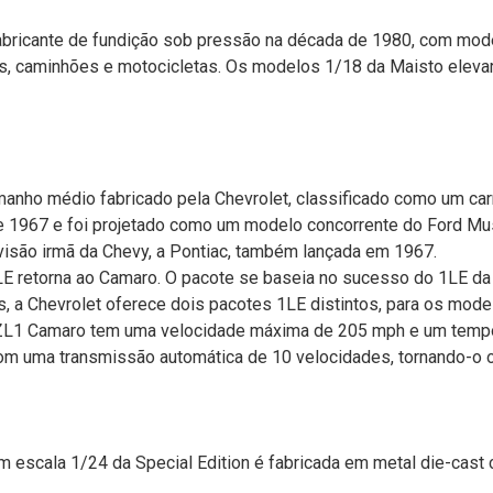
bricante de fundição sob pressão na década de 1980, com mode
os, caminhões e motocicletas. Os modelos 1/18 da Maisto eleva
nho médio fabricado pela Chevrolet, classificado como um carro
 1967 e foi projetado como um modelo concorrente do Ford Mu
ivisão irmã da Chevy, a Pontiac, também lançada em 1967.
 retorna ao Camaro. O pacote se baseia no sucesso do 1LE da 
, a Chevrolet oferece dois pacotes 1LE distintos, para os mod
 ZL1 Camaro tem uma velocidade máxima de 205 mph e um tempo d
m uma transmissão automática de 10 velocidades, tornando-o o
m escala 1/24 da Special Edition é fabricada em metal die-cast