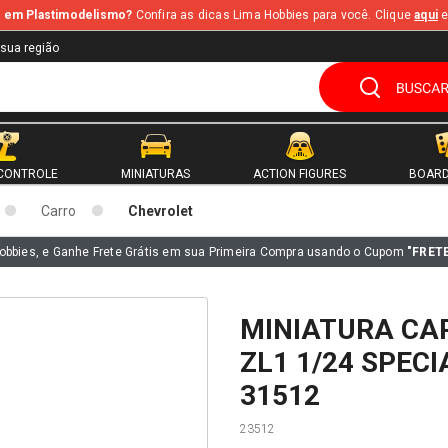
te em Plastimodelismo?
Confira as dicas Lima Hobbies para você. Clique
aqui
e
 sua região
CONTROLE
MINIATURAS
ACTION FIGURES
BOARD
Carro
Chevrolet
obbies, e Ganhe Frete Grátis em sua Primeira Compra usando o Cupom
"FRET
MINIATURA CA
ZL1 1/24 SPEC
31512
23512