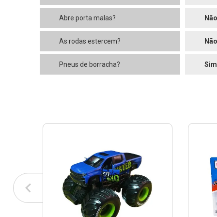
Abre porta malas?
Nã
As rodas estercem?
Nã
Pneus de borracha?
Sim