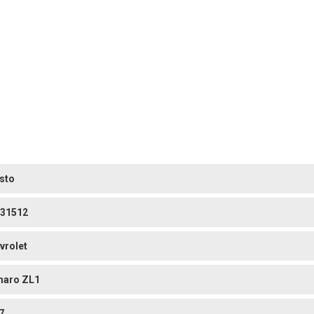
sto
31512
vrolet
aro ZL1
7