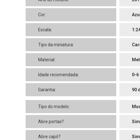
Cor:
Azu
Escala:
1:2
Tipo da miniatura:
Car
Material:
Met
Idade recomendada:
0-6
Garantia:
90 
Tipo do modelo:
Mus
Abre portas?
Sim
Abre capô?
Sim