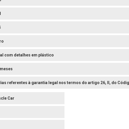
l
4
ro
al com detalhes em plástico
 meses
dias referentes à garantia legal nos termos do artigo 26, II, do Có
cle Car