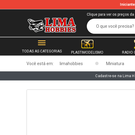
Inician
b
Clique para ver os preços da
TODAS AS CATEGORIAS
PLASTIMODELISMO
RADIO 
Você está em:
limahobbies
Miniatura
Cadastre-se na Lima H