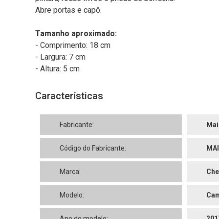
Abre portas e capô.
Tamanho aproximado:
- Comprimento: 18 cm
- Largura: 7 cm
- Altura: 5 cm
Características
Fabricante:
Mai
Código do Fabricante:
MAI
Marca:
Che
Modelo:
Cam
Ano do modelo:
201