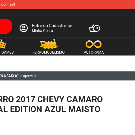
 confira!!
Entre ou Cadastre-se
0
Minha Conta
 GAMES
FERROMODELISMO
AUTORAMA
ENAFAIXA"
e aproveite!
RRO 2017 CHEVY CAMARO
IAL EDITION AZUL MAISTO