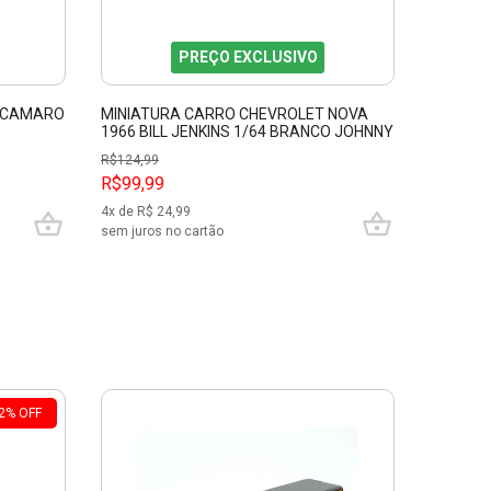
PREÇO EXCLUSIVO
T CAMARO
MINIATURA CARRO CHEVROLET NOVA
MINIATU
1966 BILL JENKINS 1/64 BRANCO JOHNNY
1/32 NE
LIGHT
R$
124,99
R$99,99
R$69,9
4
x de R$
24,99
3
x de R$
sem juros no cartão
sem juros
2
%
OFF