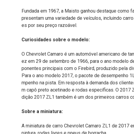
Fundada em 1967, a Maisto ganhou destaque como fa
presentam uma variedade de veículos, incluindo carr
es por seu preço razoável.
Curiosidades sobre o modelo:
O Chevrolet Camaro é um automóvel americano de tama
ez em 29 de setembro de 1966, para o ano modelo de
ponentes principais com o Firebird, produzido pela d
Para o ano modelo 2017, o pacote de desempenho 1LE
mpenho na pista. Em resposta à demanda dos clientes
m capô preto acetinado e rodas específicas. O 2017
dição 2017 ZL1 também é um dos primeiros carros co
Sobre a miniatura:
A miniatura de carro Chevrolet Camaro ZL1 de 2017 e
pintura, rodas livres e pneus de borracha.