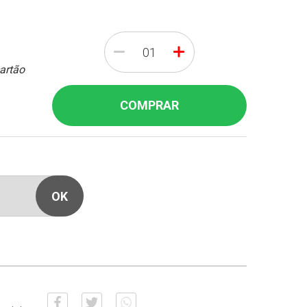
-
+
cartão
COMPRAR