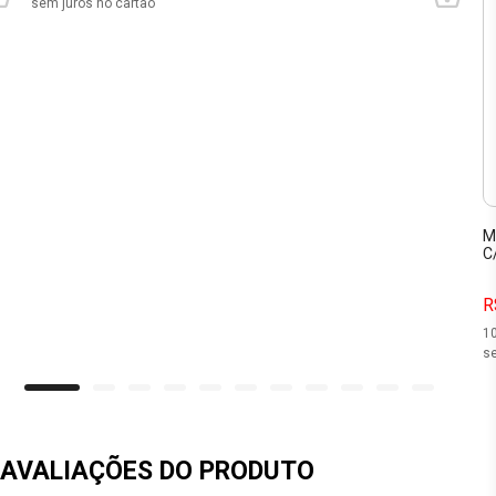
sem juros no cartão
M
C
R
1
se
AVALIAÇÕES DO PRODUTO