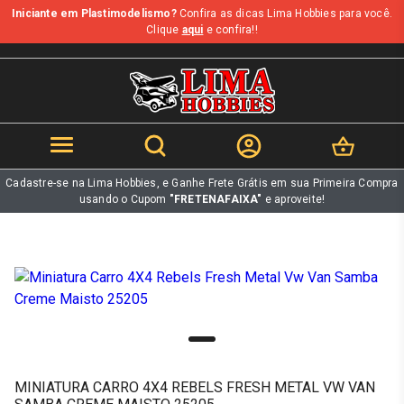
Iniciante em Plastimodelismo?
Confira as dicas Lima Hobbies para você.
b
Clique
aqui
e confira!!
Cadastre-se na Lima Hobbies, e Ganhe Frete Grátis em sua Primeira Compra
usando o Cupom
"FRETENAFAIXA"
e aproveite!
MINIATURA CARRO 4X4 REBELS FRESH METAL VW VAN