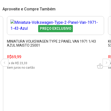
Aproveite e Compre Também
PREÇO EXCLUSIVO
MINIATURA VOLKSWAGEN TYPE 2 PANEL VAN 1971 1/43
K
AZUL MAISTO 25001
5
R$69,99
R
3
x de R$
23,33
3
sem juros no cartão
se