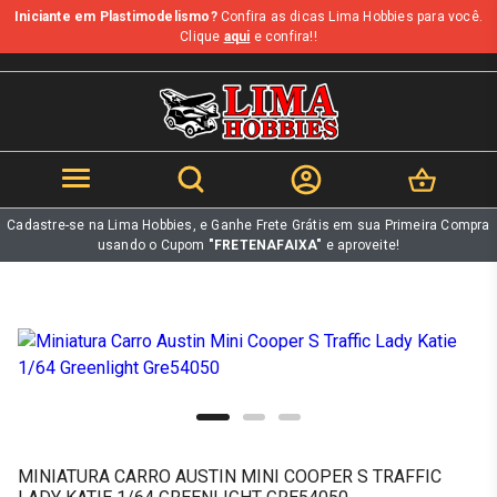
Iniciante em Plastimodelismo?
Confira as dicas Lima Hobbies para você.
b
Clique
aqui
e confira!!
Cadastre-se na Lima Hobbies, e Ganhe Frete Grátis em sua Primeira Compra
usando o Cupom
"FRETENAFAIXA"
e aproveite!
MINIATURA CARRO AUSTIN MINI COOPER S TRAFFIC