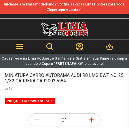
Iniciante em Plastimodelismo?
Confira as dicas Lima Hobbies para você.
b
Clique
aqui
e confira!!
Cadastre-se na Lima Hobbies, e Ganhe Frete Grátis em sua Primeira Compra
usando o Cupom
"FRETENAFAIXA"
e aproveite!
MINIATURA CARRO AUTORAMA AUDI R8 LMS BWT NO. 25
1/32 CARRERA CAR20027684
32124
PREÇO EXCLUSIVO DO SITE
-
+