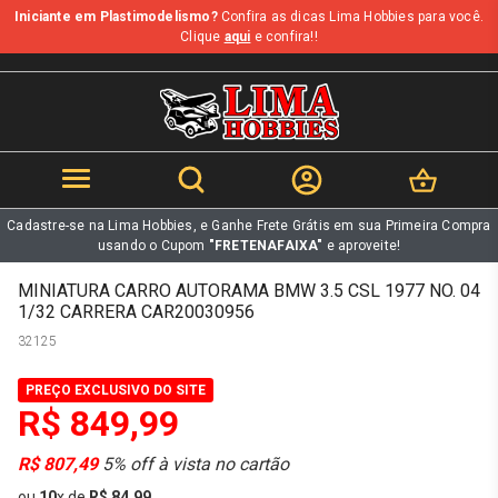
Iniciante em Plastimodelismo?
Confira as dicas Lima Hobbies para você.
b
Clique
aqui
e confira!!
Cadastre-se na Lima Hobbies, e Ganhe Frete Grátis em sua Primeira Compra
usando o Cupom
"FRETENAFAIXA"
e aproveite!
MINIATURA CARRO AUTORAMA BMW 3.5 CSL 1977 NO. 04
1/32 CARRERA CAR20030956
32125
PREÇO EXCLUSIVO DO SITE
R$ 849,99
R$ 807,49
5% off à vista no cartão
ou
10
x
de
R$ 84,99