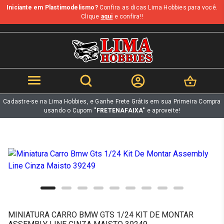
Iniciante em Plastimodelismo?
Confira as dicas Lima Hobbies para você.
b
Clique
aqui
e confira!!
Cadastre-se na Lima Hobbies, e Ganhe Frete Grátis em sua Primeira Compra
usando o Cupom
"FRETENAFAIXA"
e aproveite!
MINIATURA CARRO BMW GTS 1/24 KIT DE MONTAR