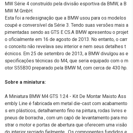
MW Série 4 construído pela divisão esportiva da BMW, a B
MW M GmbH.
Esta foi a redesignação que a BMW usou para os modelos
coupé e conversível da Série 3. Tendo suas versões mais a
pimentadas sendo as GTS E CS.A BMW apresentou o projet
o oficialmente em 16 de agosto de 2013. No entanto, o carr
o conceito não revelava seu interior e nem seus detalhes t
écnicos. Em 25 de setembro de 2013, a BMW divulgou as e
specificações técnicas do M4, que seria equipado com o m
otor S55B30 preparado pela BMW M, com cerca de 430 hp.
Sobre a miniatura:
A Miniatura BMW M4 GTS 1:24 - Kit De Montar Maisto Ass
embly Line é fabricada em metal die-cast com acabamento
s em plásticos, detalhamento fino na pintura, rodas livres e
pneus de borracha , com um capô de levantamento para mo
strar o motor e portas de abertura que oferecem uma visão
do interior recriado fielmente , Os componentes fundidos e