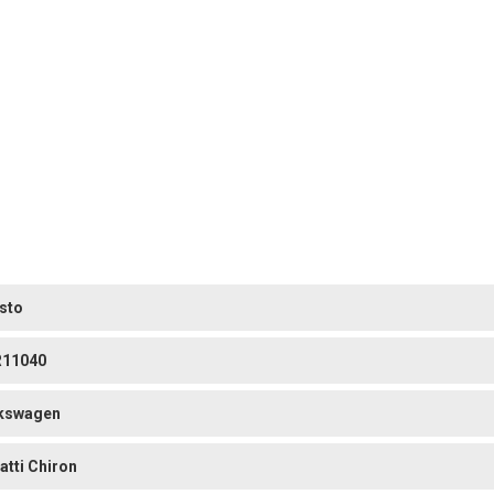
sto
11040
kswagen
atti Chiron