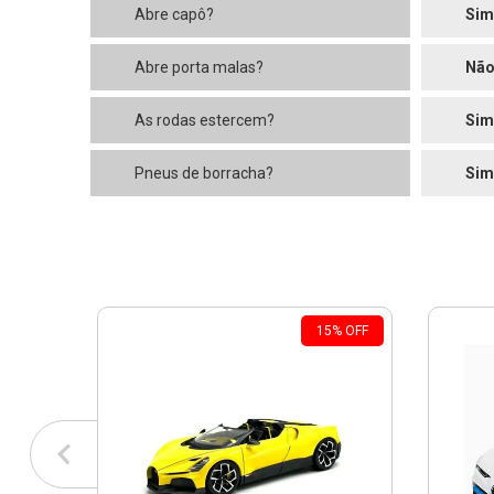
Abre capô?
Sim
Abre porta malas?
Nã
As rodas estercem?
Sim
Pneus de borracha?
Sim
15
%
OFF