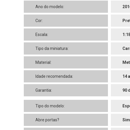
Ano do modelo:
201
Cor:
Pre
Escala:
1:1
Tipo da miniatura:
Car
Material:
Met
Idade recomendada:
14 
Garantia:
90 
Tipo do modelo:
Esp
Abre portas?
Sim