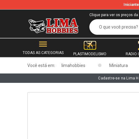
Inician
b
Clique para ver os preços da
TODAS AS CATEGORIAS
PLASTIMODELISMO
RADIO 
Você está em:
limahobbies
Miniatura
Cadastre-se na Lima H