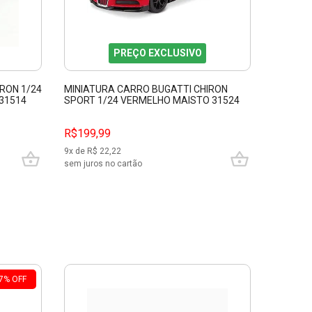
PREÇO EXCLUSIVO
RON 1/24
MINIATURA CARRO BUGATTI CHIRON
MINIATU
 31514
SPORT 1/24 VERMELHO MAISTO 31524
ATLANTI
R$199,99
R$249,
9
x de R$
22,22
10
x de R$
sem juros no cartão
sem juros
7
%
OFF