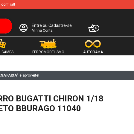
 confira!!
Entre ou Cadastre-se
0
Minha Conta
 GAMES
FERROMODELISMO
AUTORAMA
ENAFAIXA"
e aproveite!
RO BUGATTI CHIRON 1/18
ETO BBURAGO 11040