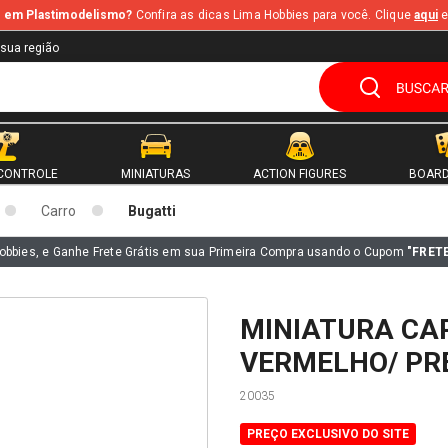
te em Plastimodelismo?
Confira as dicas Lima Hobbies para você. Clique
aqui
e
 sua região
CONTROLE
MINIATURAS
ACTION FIGURES
BOARD
Carro
Bugatti
obbies, e Ganhe Frete Grátis em sua Primeira Compra usando o Cupom
"FRET
MINIATURA CAR
VERMELHO/ PR
20035
PREÇO EXCLUSIVO DO SITE