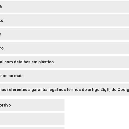
6
to
8
ro
al com detalhes em plástico
anos ou mais
dias referentes à garantia legal nos termos do artigo 26, II, do Có
ortivo