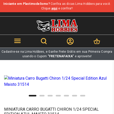
Iniciante em Plastimodelismo?
Confira as dicas Lima Hobbies para você.
b
Clique
aqui
e confira!!
Cadastre-se na Lima Hobbies, e Ganhe Frete Grátis em sua Primeira Compra
usando o Cupom
"FRETENAFAIXA"
e aproveite!
MINIATURA CARRO BUGATTI CHIRON 1/24 SPECIAL