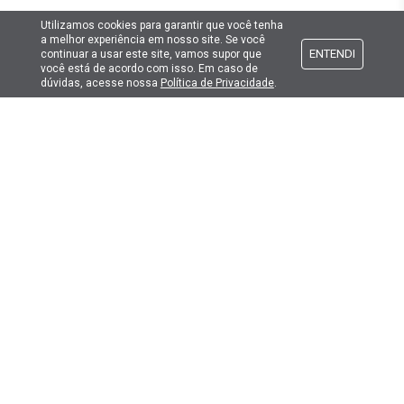
Utilizamos cookies para garantir que você tenha
Atendimento
a melhor experiência em nosso site. Se você
ENTENDI
continuar a usar este site, vamos supor que
você está de acordo com isso. Em caso de
Formas de pagamento
dúvidas, acesse nossa
Política de Privacidade
.
Formas de envio
Selos de segurança
Copyright © 2019. Todos Os Direitos Reservados.
Lima Hobbies Modelismo Eireli - EPP CNPJ: 00.149.281/0001-49