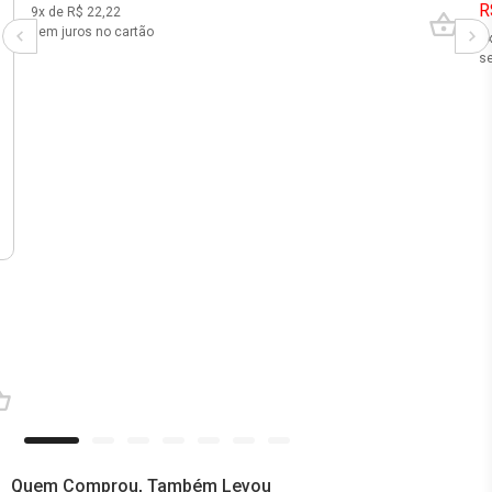
R
9
x de R$
22,22
sem juros no cartão
5
se
Quem Comprou, Também Levou