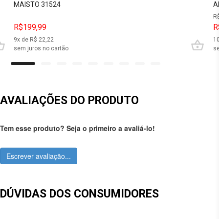
MAISTO 31524
A
R
R$199,99
R
9
x de R$
22,22
1
sem juros no cartão
se
AVALIAÇÕES DO PRODUTO
Tem esse produto? Seja o primeiro a avaliá-lo!
Escrever avaliação...
DÚVIDAS DOS CONSUMIDORES