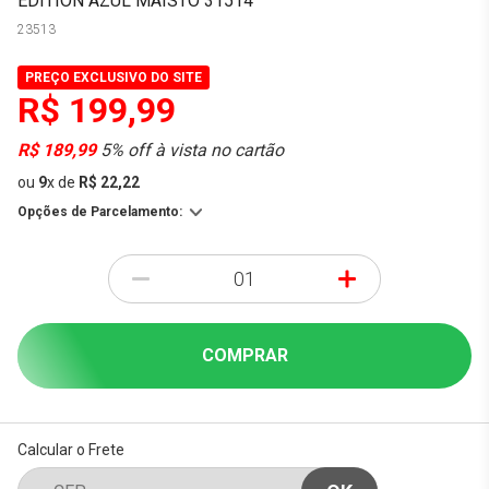
EDITION AZUL MAISTO 31514
23513
PREÇO EXCLUSIVO DO SITE
R$ 199,99
R$ 189,99
5% off à vista no cartão
ou
9
x
de
R$ 22,22
Opções de Parcelamento:
-
+
COMPRAR
Calcular o Frete