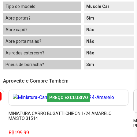
Tipo do modelo:
Muscle Car
Abre portas?
Sim
Abre capô?
Não
Abre porta malas?
Não
As rodas estercem?
Não
Pneus de borracha?
Sim
Aproveite e Compre Também
PREÇO EXCLUSIVO
MINIATURA CARRO BUGATTI CHIRON 1/24 AMARELO
MAISTO 31514
M
P
R$199,99