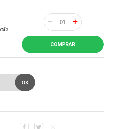
-
+
rtão
COMPRAR