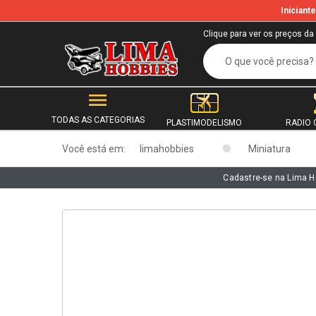
Inician
b
Clique para ver os preços da
TODAS AS CATEGORIAS
PLASTIMODELISMO
RADIO 
Você está em:
limahobbies
Miniatura
Cadastre-se na Lima H