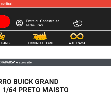
 confira!!
Entre ou Cadastre-se
0
Minha Conta
 GAMES
FERROMODELISMO
AUTORAMA
ENAFAIXA"
e aproveite!
RRO BUICK GRAND
 1/64 PRETO MAISTO