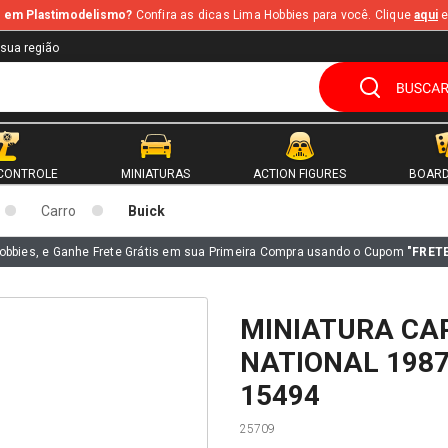
te em Plastimodelismo?
Confira as dicas Lima Hobbies para você. Clique
aqui
e
 sua região
CONTROLE
MINIATURAS
ACTION FIGURES
BOARD
Carro
Buick
obbies, e Ganhe Frete Grátis em sua Primeira Compra usando o Cupom
"FRET
MINIATURA CA
NATIONAL 1987
15494
25709