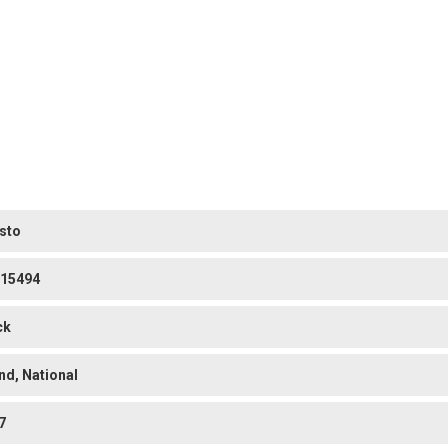
sto
15494
ck
nd, National
7