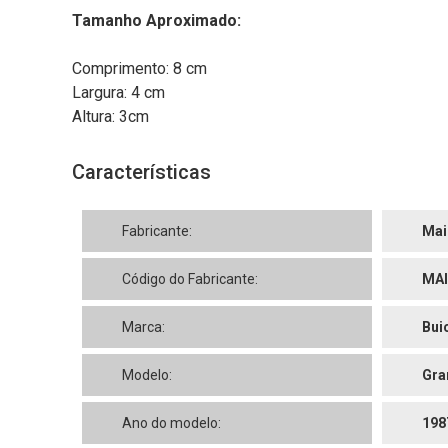
Tamanho Aproximado:
Comprimento: 8 cm
Largura: 4 cm
Altura: 3cm
Características
Fabricante:
Mai
Código do Fabricante:
MAI
Marca:
Bui
Modelo:
Gra
Ano do modelo:
198