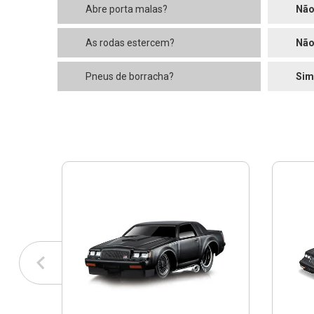
Abre porta malas?
Nã
As rodas estercem?
Nã
Pneus de borracha?
Sim