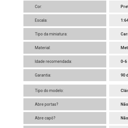
Cor:
Pre
Escala:
1:6
Tipo da miniatura:
Car
Material:
Met
Idade recomendada:
0-6
Garantia:
90 
Tipo do modelo:
Clá
Abre portas?
Nã
Abre capô?
Nã