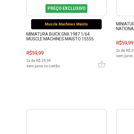
PREÇO EXCLUSIVO
MINIATU
Muscle Machines Maisto
NATIONA
15494
MINIATURA BUICK GNX 1987 1/64
MUSCLE MACHINES MAISTO 15555
R$59,99
2
x de R$
2
R$59,99
sem juros 
2
x de R$
29,99
sem juros no cartão