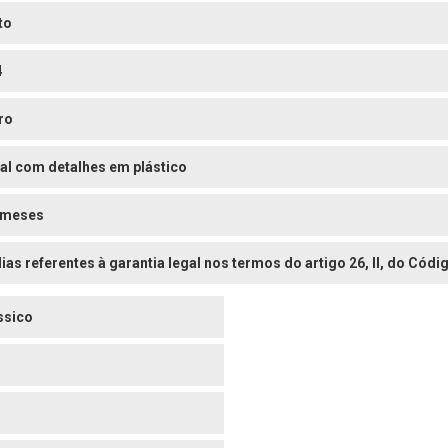
to
4
ro
al com detalhes em plástico
 meses
dias referentes à garantia legal nos termos do artigo 26, II, do Có
ssico
o
o