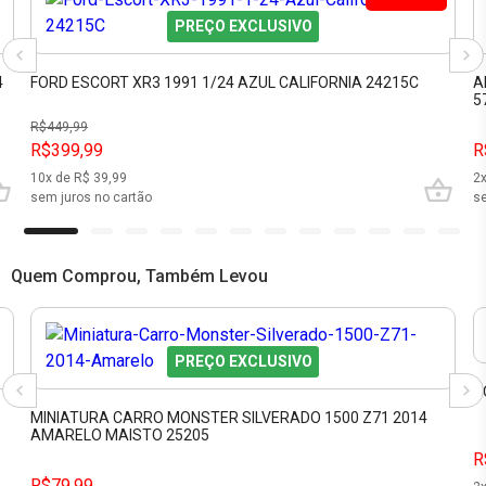
PREÇO EXCLUSIVO
4
FORD ESCORT XR3 1991 1/24 AZUL CALIFORNIA 24215C
A
5
R$
449,99
R$399,99
R
10
x de R$
39,99
2
sem juros no cartão
se
Quem Comprou, Também Levou
PREÇO EXCLUSIVO
T
3
MINIATURA CARRO MONSTER SILVERADO 1500 Z71 2014
AMARELO MAISTO 25205
R
R$79,99