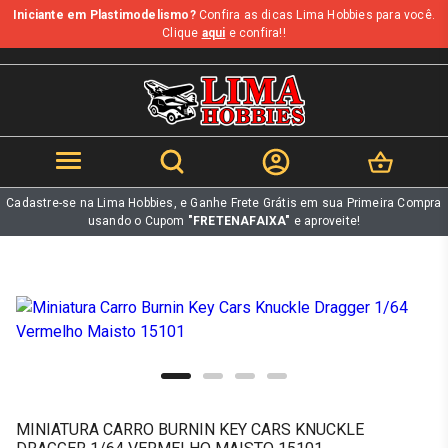
Iniciante em Plastimodelismo?
Confira as dicas Lima Hobbies para você.
b
Clique
aqui
e confira!!
Cadastre-se na Lima Hobbies, e Ganhe Frete Grátis em sua Primeira Compra
usando o Cupom
"FRETENAFAIXA"
e aproveite!
MINIATURA CARRO BURNIN KEY CARS KNUCKLE