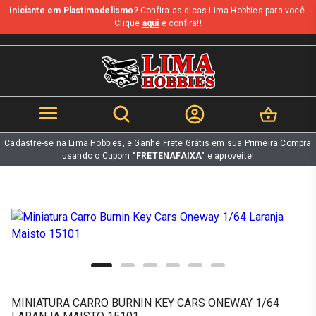
Iniciante em Plastimodelismo?
Confira as dicas Lima Hobbies para você.
b
Clique
aqui
e confira!!
Cadastre-se na Lima Hobbies, e Ganhe Frete Grátis em sua Primeira Compra
usando o Cupom
"FRETENAFAIXA"
e aproveite!
MINIATURA CARRO BURNIN KEY CARS ONEWAY 1/64