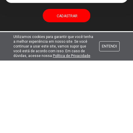
Utilizamos cookies para garantir que você tenha
a melhor experiência em nosso site. Se você
Atendimento
ENTENDI
continuar a usar este site, vamos supor que
você está de acordo com isso. Em caso de
dúvidas, acesse nossa
Política de Privacidade
.
Formas de pagamento
Formas de envio
Selos de segurança
Copyright © 2019. Todos Os Direitos Reservados.