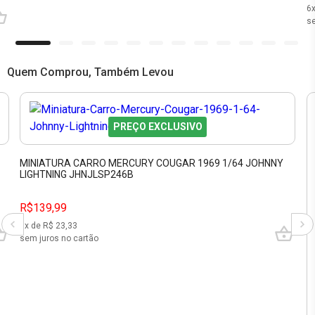
6
se
Quem Comprou, Também Levou
PREÇO EXCLUSIVO
MINIATURA CARRO MERCURY COUGAR 1969 1/64 JOHNNY
LIGHTNING JHNJLSP246B
R$139,99
6
x de R$
23,33
sem juros no cartão