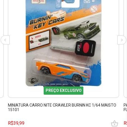
PREÇO EXCLUSIVO
5
MINIATURA CARRO NITE CRAWLER BURNIN KC 1/64 MAISTO
P
15101
F
R$39,99
R