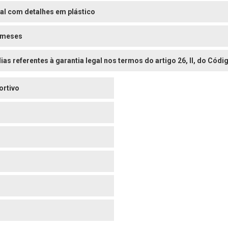
al com detalhes em plástico
 meses
dias referentes à garantia legal nos termos do artigo 26, II, do Có
ortivo
o
o
o
o
o