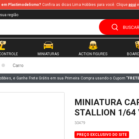
te em Plastimodelismo?
Confira as dicas Lima Hobbies para você. Clique
aqui
e
 sua região
CONTROLE
MINIATURAS
ACTION FIGURES
BOARD
Carro
obbies, e Ganhe Frete Grátis em sua Primeira Compra usando o Cupom
"FRET
MINIATURA CA
STALLION 1/64
30479
PREÇO EXCLUSIVO DO SITE