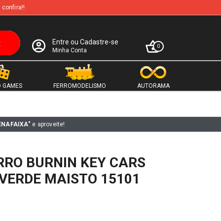
 confira!!
Entre ou Cadastre-se
0
Minha Conta
 GAMES
FERROMODELISMO
AUTORAMA
ENAFAIXA"
e aproveite!
RRO BURNIN KEY CARS
 VERDE MAISTO 15101