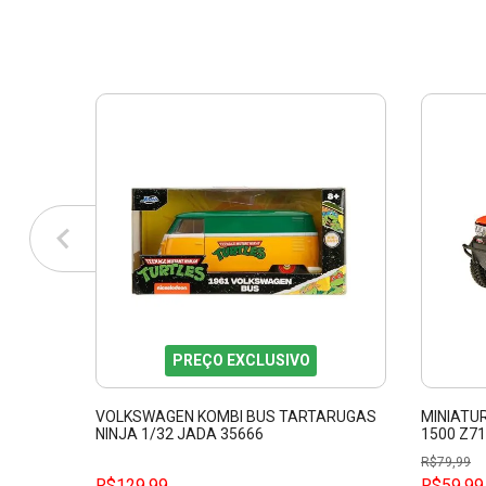
PREÇO EXCLUSIVO
VOLKSWAGEN KOMBI BUS TARTARUGAS
MINIATU
NINJA 1/32 JADA 35666
1500 Z7
25205
R$
79,99
R$129,99
R$59,99