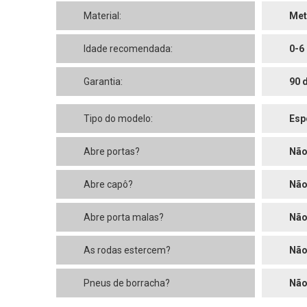
Material:
Met
Idade recomendada:
0-6
Garantia:
90 
Tipo do modelo:
Esp
Abre portas?
Nã
Abre capô?
Nã
Abre porta malas?
Nã
As rodas estercem?
Nã
Pneus de borracha?
Nã