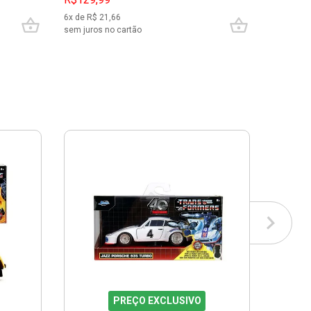
6
x de R$
21,66
6
x de R$
sem juros no cartão
sem juros
PREÇO EXCLUSIVO