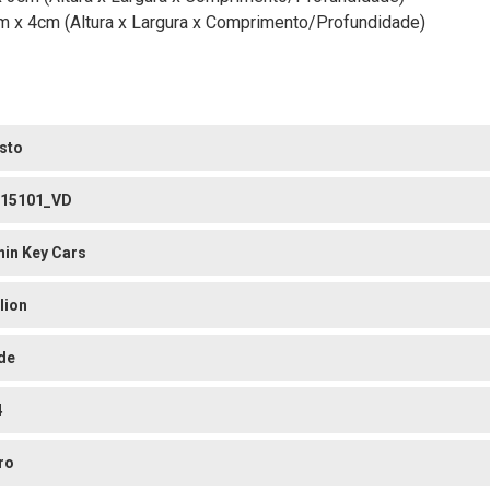
x 4cm (Altura x Largura x Comprimento/Profundidade)
sto
15101_VD
nin Key Cars
lion
de
4
ro