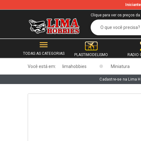
Inician
b
Clique para ver os preços da
TODAS AS CATEGORIAS
PLASTIMODELISMO
RADIO 
Você está em:
limahobbies
Miniatura
Cadastre-se na Lima H