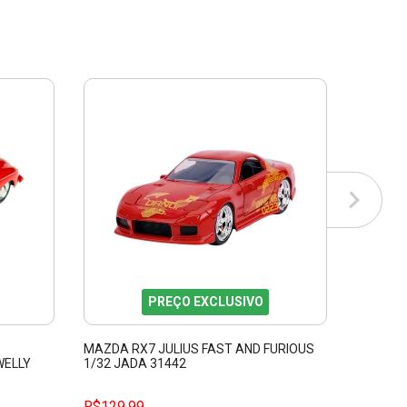
PREÇO EXCLUSIVO
MAZDA RX7 JULIUS FAST AND FURIOUS
PARTY 
WELLY
1/32 JADA 31442
1/32 FA
R$129,99
R$129,