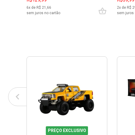
6
x de R$
21,66
2
x de R$
2
sem juros no cartão
sem juros 
PREÇO EXCLUSIVO