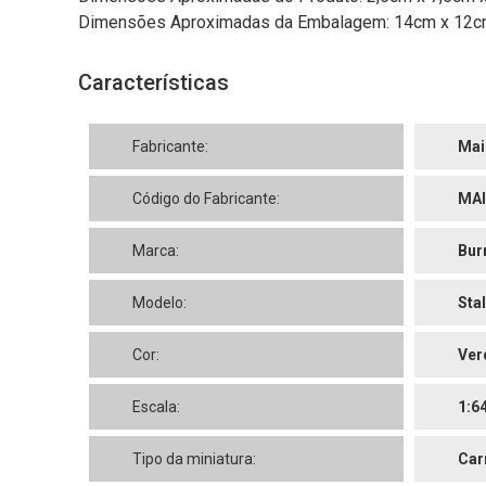
Dimensões Aproximadas da Embalagem: 14cm x 12cm 
Características
Fabricante:
Mai
Código do Fabricante:
MAI
Marca:
Bur
Modelo:
Stal
Cor:
Ver
Escala:
1:6
Tipo da miniatura:
Car