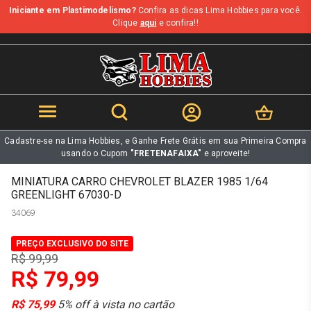
Iniciante em Plastimodelismo?
Confira as dicas Lima Hobbies para você.
b
Clique
aqui
e confira!!
Cadastre-se na Lima Hobbies, e Ganhe Frete Grátis em sua Primeira Compra
usando o Cupom
"FRETENAFAIXA"
e aproveite!
MINIATURA CARRO CHEVROLET BLAZER 1985 1/64
GREENLIGHT 67030-D
34069
PREÇO EXCLUSIVO DO SITE
R$ 99,99
R$ 79,99
R$ 75,99
5% off à vista no cartão