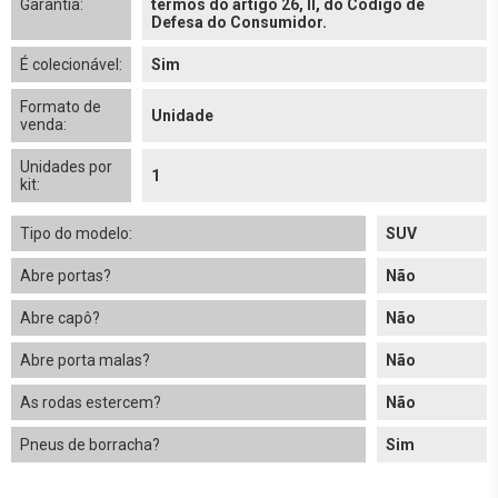
Garantia:
termos do artigo 26, II, do Código de
Defesa do Consumidor.
É colecionável:
Sim
Formato de
Unidade
venda:
Unidades por
1
kit:
Tipo do modelo:
SUV
Abre portas?
Não
Abre capô?
Não
Abre porta malas?
Não
As rodas estercem?
Não
Pneus de borracha?
Sim