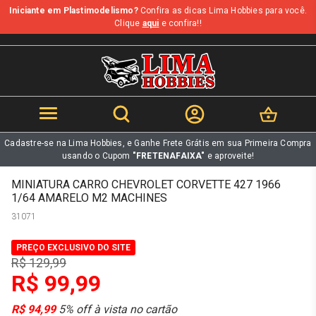
Iniciante em Plastimodelismo?
Confira as dicas Lima Hobbies para você.
b
Clique
aqui
e confira!!
Cadastre-se na Lima Hobbies, e Ganhe Frete Grátis em sua Primeira Compra
usando o Cupom
"FRETENAFAIXA"
e aproveite!
MINIATURA CARRO CHEVROLET CORVETTE 427 1966
1/64 AMARELO M2 MACHINES
31071
PREÇO EXCLUSIVO DO SITE
R$ 129,99
R$ 99,99
R$ 94,99
5% off à vista no cartão