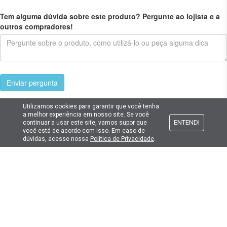
Tem alguma dúvida sobre este produto? Pergunte ao lojista e a
outros compradores!
Enviar pergunta
Utilizamos cookies para garantir que você tenha
a melhor experiência em nosso site. Se você
ENTENDI
continuar a usar este site, vamos supor que
você está de acordo com isso. Em caso de
Cadastre seu e-mail
dúvidas, acesse nossa
Política de Privacidade
.
E fique por dentro das promoções e novidades da Lima Hobbies!
E-mail