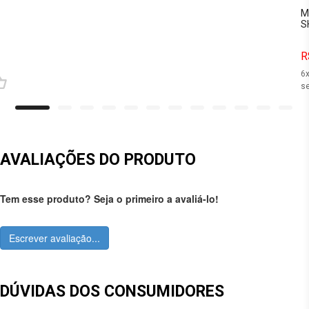
M
S
R
6
se
AVALIAÇÕES DO PRODUTO
Tem esse produto? Seja o primeiro a avaliá-lo!
Escrever avaliação...
DÚVIDAS DOS CONSUMIDORES