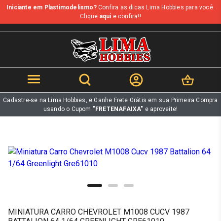
Iniciante em Plastimodelismo?
Confira as dicas Lima Hobbies para você.
b
Clique
aqui
e confira!!
Cadastre-se na Lima Hobbies, e Ganhe Frete Grátis em sua Primeira Compra
usando o Cupom
"FRETENAFAIXA"
e aproveite!
MINIATURA CARRO CHEVROLET M1008 CUCV 1987