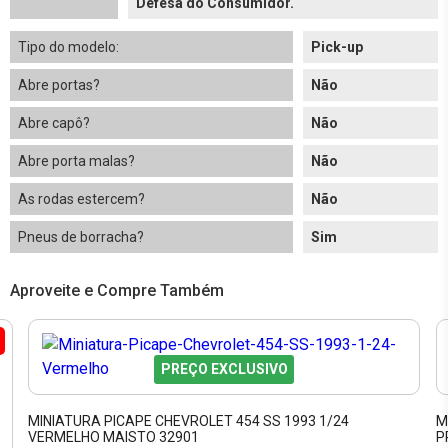
Defesa do Consumidor.
Tipo do modelo:
Pick-up
Abre portas?
Não
Abre capô?
Não
Abre porta malas?
Não
As rodas estercem?
Não
Pneus de borracha?
Sim
Aproveite e Compre Também
PREÇO EXCLUSIVO
MINIATURA PICAPE CHEVROLET 454 SS 1993 1/24
M
VERMELHO MAISTO 32901
P