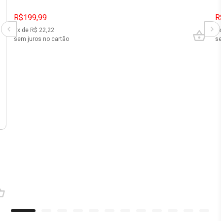
R$199,99
R
9
x de R$
22,22
4
sem juros no cartão
se