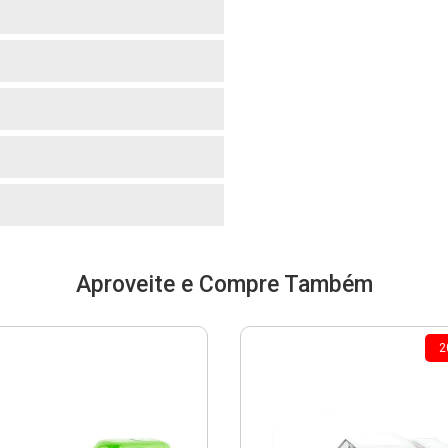
o
o
o
o
Aproveite e Compre Também
2