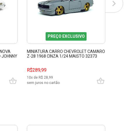
PREÇO EXCLUSIVO
 NOVA
MINIATURA CARRO CHEVROLET CAMARO
MINIATU
O JOHNNY
Z-28 1968 CINZA 1/24 MAISTO 32373
AZUL EA
R$289,99
R$129,
10
x de R$
28,99
6
x de R$
sem juros no cartão
sem juros