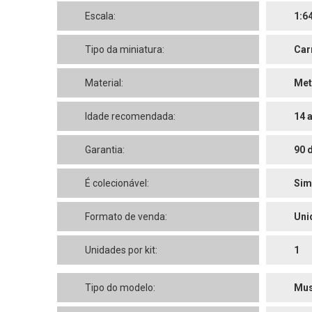
Escala:
1:6
Tipo da miniatura:
Car
Material:
Met
Idade recomendada:
14 
Garantia:
90 
É colecionável:
Sim
Formato de venda:
Uni
Unidades por kit:
1
Tipo do modelo:
Mus