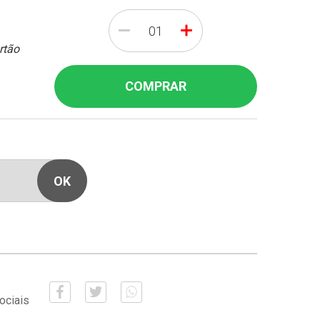
-
+
rtão
COMPRAR
ociais