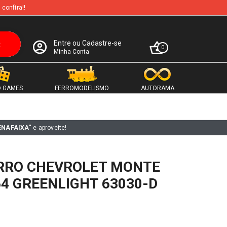
 confira!!
Entre ou Cadastre-se
0
Minha Conta
 GAMES
FERROMODELISMO
AUTORAMA
ENAFAIXA"
e aproveite!
RRO CHEVROLET MONTE
64 GREENLIGHT 63030-D