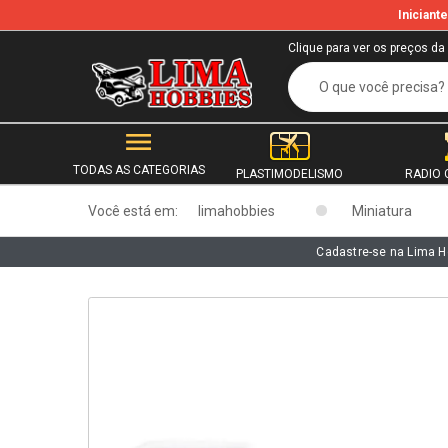
Inician
b
Clique para ver os preços da
TODAS AS CATEGORIAS
PLASTIMODELISMO
RADIO 
Você está em:
limahobbies
Miniatura
Cadastre-se na Lima H