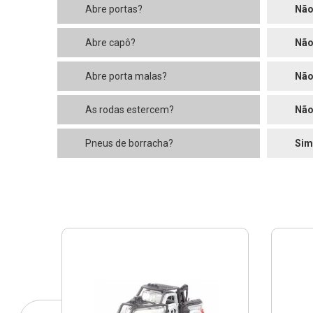
Abre portas?
Nã
Abre capô?
Nã
Abre porta malas?
Nã
As rodas estercem?
Nã
Pneus de borracha?
Sim