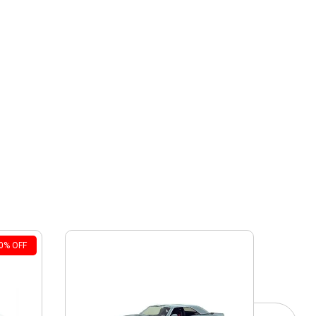
0
%
OFF