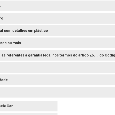
4
ro
al com detalhes em plástico
anos ou mais
dias referentes à garantia legal nos termos do artigo 26, II, do Có
dade
cle Car