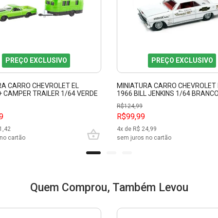
PREÇO EXCLUSIVO
PREÇO EXCLUSIVO
RA CARRO CHEVROLET EL
MINIATURA CARRO CHEVROLET
+ CAMPER TRAILER 1/64 VERDE
1966 BILL JENKINS 1/64 BRANC
11368
LIGHT
R$
124,99
9
R$99,99
1,42
4
x de R$
24,99
no cartão
sem juros no cartão
Quem Comprou, Também Levou