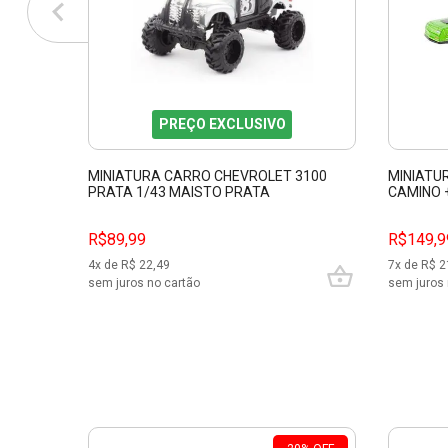
PREÇO EXCLUSIVO
MINIATURA CARRO CHEVROLET 3100
MINIATU
PRATA 1/43 MAISTO PRATA
CAMINO 
MAISTO 
R$89,99
R$149,9
4
x de R$
22,49
7
x de R$
2
sem juros no cartão
sem juros 