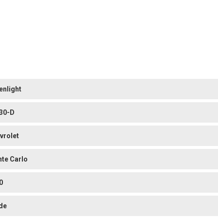
enlight
30-D
vrolet
te Carlo
0
de