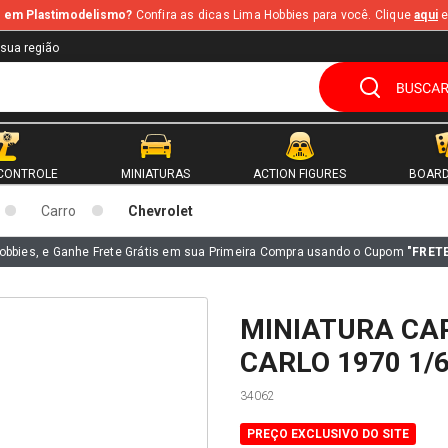
te em Plastimodelismo?
Confira as dicas Lima Hobbies para você. Clique
aqui
e
 sua região
CONTROLE
MINIATURAS
ACTION FIGURES
BOARD
Carro
Chevrolet
obbies, e Ganhe Frete Grátis em sua Primeira Compra usando o Cupom
"FRET
MINIATURA CA
CARLO 1970 1/
34062
PREÇO EXCLUSIVO DO SITE