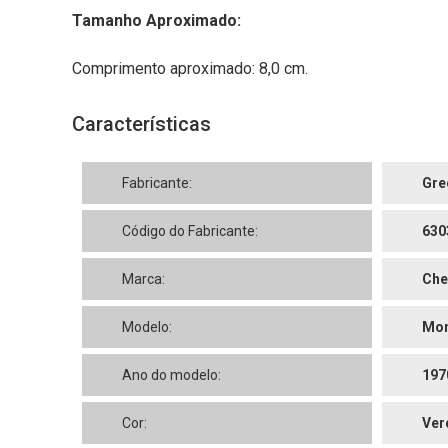
Tamanho Aproximado:
Comprimento aproximado: 8,0 cm.
Características
Fabricante:
Gre
Código do Fabricante:
630
Marca:
Che
Modelo:
Mon
Ano do modelo:
197
Cor:
Ver