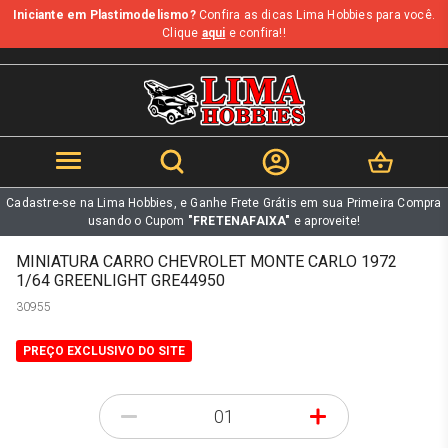
Iniciante em Plastimodelismo?
Confira as dicas Lima Hobbies para você.
b
Clique
aqui
e confira!!
Cadastre-se na Lima Hobbies, e Ganhe Frete Grátis em sua Primeira Compra
usando o Cupom
"FRETENAFAIXA"
e aproveite!
MINIATURA CARRO CHEVROLET MONTE CARLO 1972
1/64 GREENLIGHT GRE44950
30955
PREÇO EXCLUSIVO DO SITE
-
+