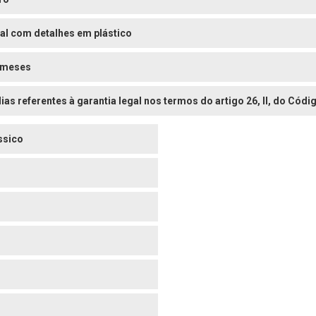
al com detalhes em plástico
 meses
dias referentes à garantia legal nos termos do artigo 26, II, do Có
ssico
o
o
o
o
o