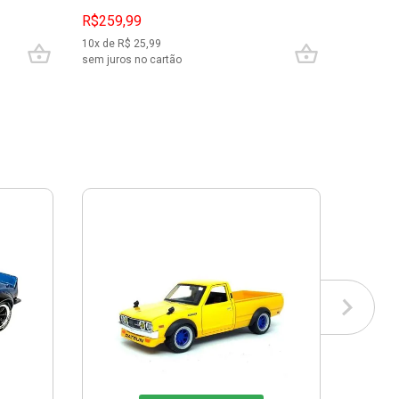
R$
299,99
R$259,99
R$229,
10
x de R$
25,99
10
x de R$
sem juros no cartão
sem juros