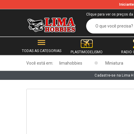
Inician
b
Clique para ver os preços da
TODAS AS CATEGORIAS
PLASTIMODELISMO
RADIO 
Você está em:
limahobbies
Miniatura
Cadastre-se na Lima H