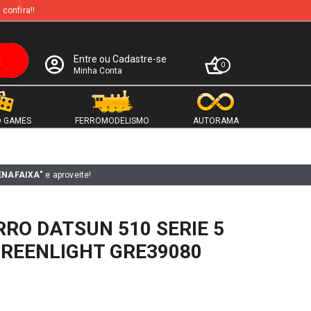
 confira!!
Entre ou Cadastre-se
0
Minha Conta
 GAMES
FERROMODELISMO
AUTORAMA
ENAFAIXA"
e aproveite!
RO DATSUN 510 SERIE 5
GREENLIGHT GRE39080