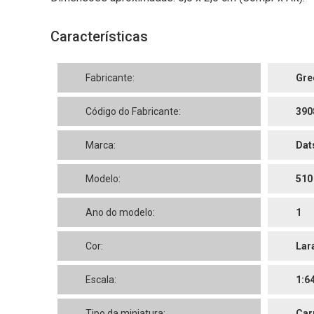
Características
Fabricante:
Gre
Código do Fabricante:
390
Marca:
Dat
Modelo:
510
Ano do modelo:
1
Cor:
Lar
Escala:
1:6
Tipo da miniatura:
Car