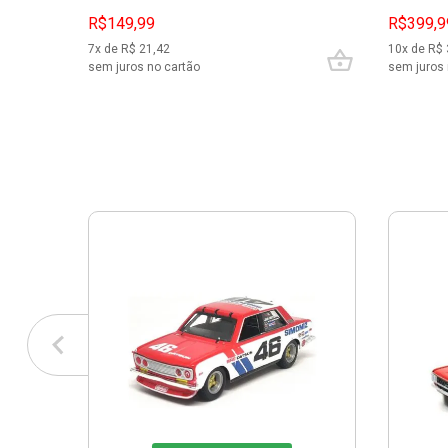
R$149,99
R$399,9
7
x de R$
21,42
10
x de R$
sem juros no cartão
sem juros 