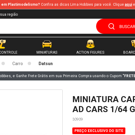
te em Plastimodelismo?
Confira as dicas Lima Hobbies para você. Clique
aqui
e
 sua região
CONTROLE
MINIATURAS
ACTION FIGURES
BOARD
Carro
Datsun
obbies, e Ganhe Frete Grátis em sua Primeira Compra usando o Cupom
"FRET
MINIATURA CAR
AD CARS 1/64 
30909
PREÇO EXCLUSIVO DO SITE