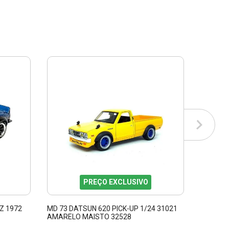
PREÇO EXCLUSIVO
Z 1972
MD 73 DATSUN 620 PICK-UP 1/24 31021
MINIATU
AMARELO MAISTO 32528
46 TOKY