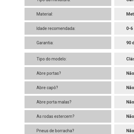
Material:
Met
Idade recomendada:
0-6
Garantia:
90 
Tipo do modelo:
Clá
Abre portas?
Nã
Abre capô?
Nã
Abre porta malas?
Nã
As rodas estercem?
Nã
Pneus de borracha?
Nã