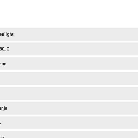
enlight
80_C
sun
anja
4
ro