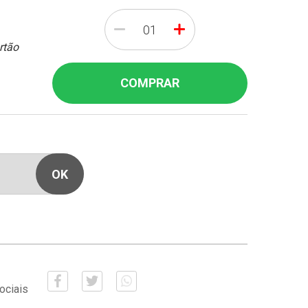
-
+
rtão
COMPRAR
ociais