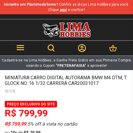
Iniciante em Plastimodelismo?
Confira as dicas Lima Hobbies para você.
b
Clique
aqui
e confira!!
Cadastre-se na Lima Hobbies, e Ganhe Frete Grátis em sua Primeira Compra
usando o Cupom
"FRETENAFAIXA"
e aproveite!
MINIATURA CARRO DIGITAL AUTORAMA BMW M4 DTM, T.
GLOCK NO. 16 1/32 CARRERA CAR20031017
32126
PREÇO EXCLUSIVO DO SITE
R$ 799,99
R$ 759,99
5% off à vista no cartão
ou
10
x
de
R$ 79,99