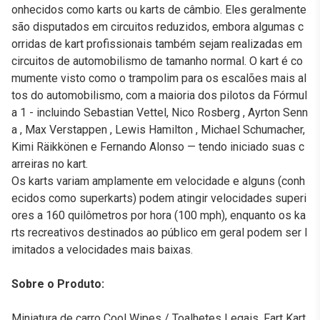
onhecidos como karts ou karts de câmbio. Eles geralmente
são disputados em circuitos reduzidos, embora algumas c
orridas de kart profissionais também sejam realizadas em
circuitos de automobilismo de tamanho normal. O kart é co
mumente visto como o trampolim para os escalões mais al
tos do automobilismo, com a maioria dos pilotos da Fórmul
a 1 - incluindo Sebastian Vettel, Nico Rosberg , Ayrton Senn
a , Max Verstappen , Lewis Hamilton , Michael Schumacher,
Kimi Räikkönen e Fernando Alonso — tendo iniciado suas c
arreiras no kart.
Os karts variam amplamente em velocidade e alguns (conh
ecidos como superkarts) podem atingir velocidades superi
ores a 160 quilômetros por hora (100 mph), enquanto os ka
rts recreativos destinados ao público em geral podem ser l
imitados a velocidades mais baixas.
Sobre o Produto:
Miniatura de carro Cool Wipes / Toalhetes Legais, Fart Kart