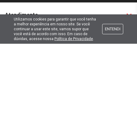
Atendimento
Utilizamos cookies para garantir que você tenha
a melhor experiência em nosso site. Se você
ENTENDI
continuar a usar este site, vamos supor que
Formas de pagamento
você está de acordo com isso. Em caso de
dúvidas, acesse nossa
Política de Privacidade
.
Formas de envio
Selos de segurança
Copyright © 2019. Todos Os Direitos Reservados.
Lima Hobbies Modelismo Eireli - EPP CNPJ: 00.149.281/0001-49