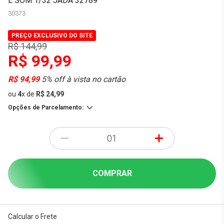
E SOM 1/32 JADA 32789
30373
PREÇO EXCLUSIVO DO SITE
R$ 144,99
R$ 99,99
R$ 94,99
5% off à vista no cartão
ou
4
x
de
R$ 24,99
Opções de Parcelamento:
-
+
COMPRAR
Calcular o Frete