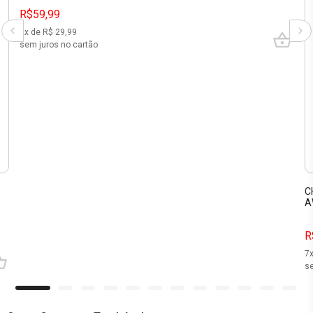
R$59,99
2
x de R$
29,99
sem juros no cartão
3
C
A
R
7
se