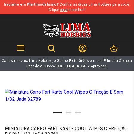
Iniciante em Plastimodelismo?
Confira as dicas Lima Hobbies para você.
b
Clique
aqui
e confira!!
Cadastre-se na Lima Hobbies, e Ganhe Frete Grátis em sua Primeira Compra
usando o Cupom
"FRETENAFAIXA"
e aproveite!
MINIATURA CARRO FART KARTS COOL WIPES C FRICÇÃO