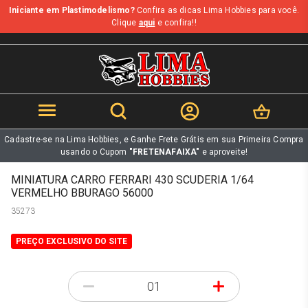
Iniciante em Plastimodelismo?
Confira as dicas Lima Hobbies para você.
b
Clique
aqui
e confira!!
Cadastre-se na Lima Hobbies, e Ganhe Frete Grátis em sua Primeira Compra
usando o Cupom
"FRETENAFAIXA"
e aproveite!
MINIATURA CARRO FERRARI 430 SCUDERIA 1/64
VERMELHO BBURAGO 56000
35273
PREÇO EXCLUSIVO DO SITE
-
+