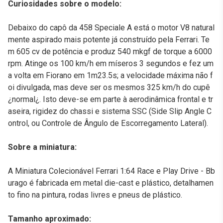
Curiosidades sobre o modelo:
Debaixo do capô da 458 Speciale A está o motor V8 natural
mente aspirado mais potente já construído pela Ferrari. Te
m 605 cv de potência e produz 540 mkgf de torque a 6000
rpm. Atinge os 100 km/h em míseros 3 segundos e fez um
a volta em Fiorano em 1m23.5s; a velocidade máxima não f
oi divulgada, mas deve ser os mesmos 325 km/h do cupê
¿normal¿. Isto deve-se em parte à aerodinâmica frontal e tr
aseira, rigidez do chassi e sistema SSC (Side Slip Angle C
ontrol, ou Controle de Ângulo de Escorregamento Lateral).
Sobre a miniatura:
A Miniatura Colecionável Ferrari 1:64 Race e Play Drive - Bb
urago é fabricada em metal die-cast e plástico, detalhamen
to fino na pintura, rodas livres e pneus de plástico.
Tamanho aproximado: