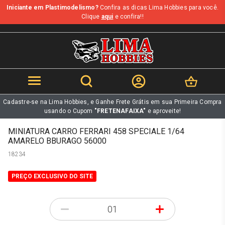
Iniciante em Plastimodelismo?
Confira as dicas Lima Hobbies para você.
b
Clique
aqui
e confira!!
Cadastre-se na Lima Hobbies, e Ganhe Frete Grátis em sua Primeira Compra
usando o Cupom
"FRETENAFAIXA"
e aproveite!
MINIATURA CARRO FERRARI 458 SPECIALE 1/64
AMARELO BBURAGO 56000
18234
PREÇO EXCLUSIVO DO SITE
-
+