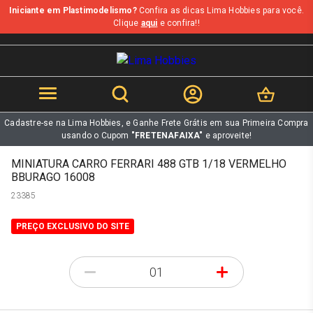
Iniciante em Plastimodelismo?
Confira as dicas Lima Hobbies para você.
b
Clique
aqui
e confira!!
Cadastre-se na Lima Hobbies, e Ganhe Frete Grátis em sua Primeira Compra
usando o Cupom
"FRETENAFAIXA"
e aproveite!
MINIATURA CARRO FERRARI 488 GTB 1/18 VERMELHO
BBURAGO 16008
23385
PREÇO EXCLUSIVO DO SITE
-
+