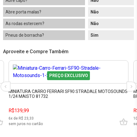
Abre capô?
Não
Abre porta malas?
Não
As rodas estercem?
Não
Pneus de borracha?
Sim
Aproveite e Compre Também
PREÇO EXCLUSIVO
MINIATURA CARRO FERRARI SF90 STRADALE MOTOSOUNDS
M
1/24 MAISTO 81732
B
R$139,99
R
6
x de R$
23,33
1
sem juros no cartão
se