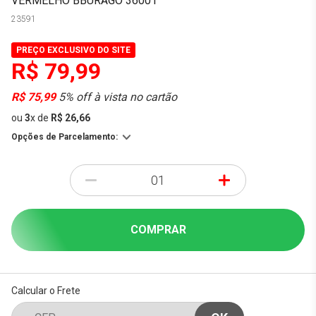
VERMELHO BBURAGO 36001
23591
PREÇO EXCLUSIVO DO SITE
R$ 79,99
R$ 75,99
5% off à vista no cartão
ou
3
x
de
R$ 26,66
Opções de Parcelamento:
-
+
COMPRAR
Calcular o Frete