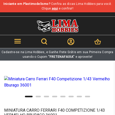
Iniciante em Plastimodelismo?
Confira as dicas Lima Hobbies para você.
b
Clique
aqui
e confira!!
Cadastre-se na Lima Hobbies, e Ganhe Frete Grátis em sua Primeira Compra
usando o Cupom
"FRETENAFAIXA"
e aproveite!
MINIATURA CARRO FERRARI F40 COMPETIZIONE 1/43