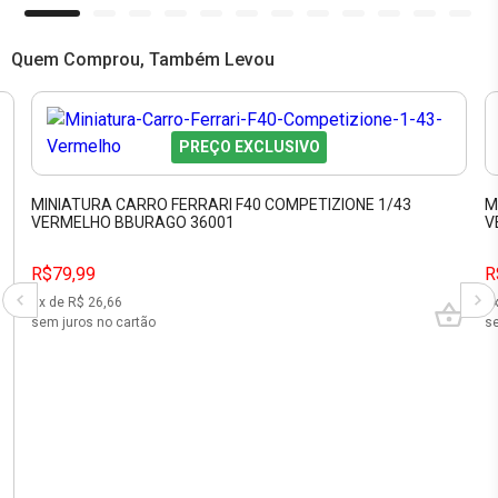
Quem Comprou, Também Levou
PREÇO EXCLUSIVO
MINIATURA CARRO FERRARI F40 COMPETIZIONE 1/43
M
VERMELHO BBURAGO 36001
V
R$79,99
R
3
x de R$
26,66
2
sem juros no cartão
se