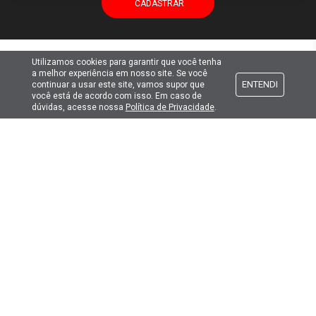
Utilizamos cookies para garantir que você tenha
Atendimento
a melhor experiência em nosso site. Se você
ENTENDI
continuar a usar este site, vamos supor que
você está de acordo com isso. Em caso de
Formas de pagamento
dúvidas, acesse nossa
Política de Privacidade
.
Formas de envio
Selos de segurança
Copyright © 2019. Todos Os Direitos Reservados.
Lima Hobbies Modelismo Eireli - EPP CNPJ: 00.149.281/0001-49