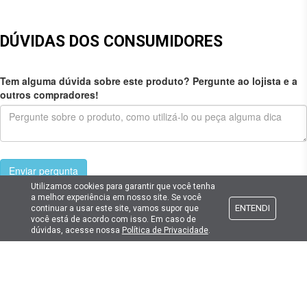
DÚVIDAS DOS CONSUMIDORES
Tem alguma dúvida sobre este produto? Pergunte ao lojista e a
outros compradores!
Enviar pergunta
Utilizamos cookies para garantir que você tenha
a melhor experiência em nosso site. Se você
ENTENDI
continuar a usar este site, vamos supor que
você está de acordo com isso. Em caso de
dúvidas, acesse nossa
Política de Privacidade
.
Cadastre seu e-mail
E fique por dentro das promoções e novidades da Lima Hobbies!
E-mail