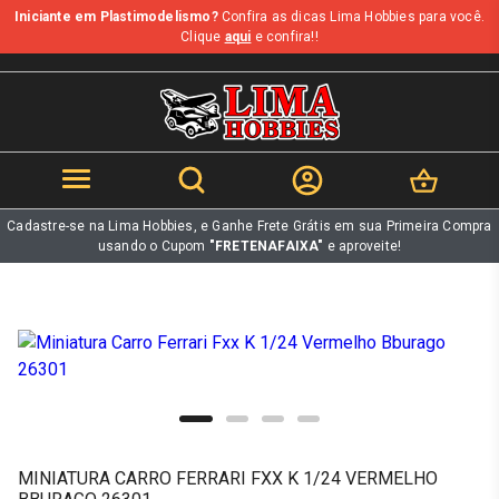
Iniciante em Plastimodelismo?
Confira as dicas Lima Hobbies para você.
b
Clique
aqui
e confira!!
Cadastre-se na Lima Hobbies, e Ganhe Frete Grátis em sua Primeira Compra
usando o Cupom
"FRETENAFAIXA"
e aproveite!
MINIATURA CARRO FERRARI FXX K 1/24 VERMELHO