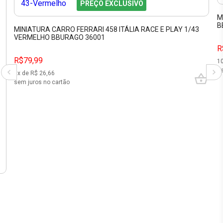
PREÇO EXCLUSIVO
M
B
MINIATURA CARRO FERRARI 458 ITÁLIA RACE E PLAY 1/43
VERMELHO BBURAGO 36001
R
R$79,99
1
se
3
x de R$
26,66
sem juros no cartão