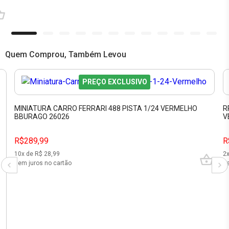
Quem Comprou, Também Levou
PREÇO EXCLUSIVO
MINIATURA CARRO FERRARI 488 PISTA 1/24 VERMELHO
R
BBURAGO 26026
V
R$289,99
R
10
x de R$
28,99
2
sem juros no cartão
se