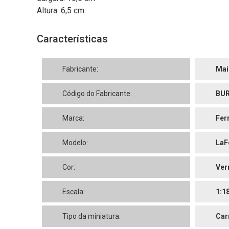
Altura: 6,5 cm
Características
Fabricante:
Mai
Código do Fabricante:
BUR
Marca:
Fer
Modelo:
LaF
Cor:
Ver
Escala:
1:1
Tipo da miniatura:
Car