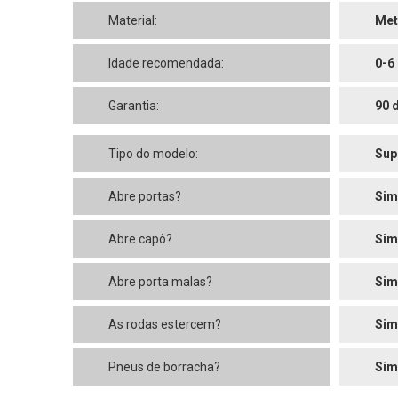
Material:
Met
Idade recomendada:
0-6
Garantia:
90 
Tipo do modelo:
Sup
Abre portas?
Sim
Abre capô?
Sim
Abre porta malas?
Sim
As rodas estercem?
Sim
Pneus de borracha?
Sim