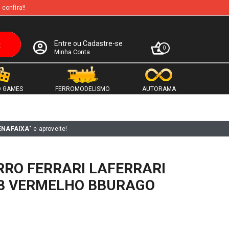
 confira!!
Entre ou Cadastre-se
0
Minha Conta
 GAMES
FERROMODELISMO
AUTORAMA
ENAFAIXA"
e aproveite!
RRO FERRARI LAFERRARI
18 VERMELHO BBURAGO