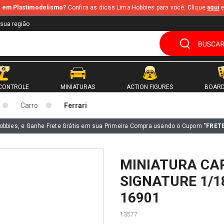
te em Plastimodelismo?
Confira as dicas Lima Hobbies para você. Clique
aqui
e
 sua região
CONTROLE
MINIATURAS
ACTION FIGURES
BOARD
Carro
Ferrari
obbies, e Ganhe Frete Grátis em sua Primeira Compra usando o Cupom
"FRET
MINIATURA CA
SIGNATURE 1/
16901
13577