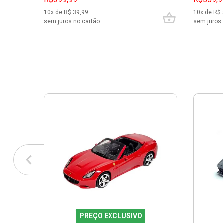
10
x de R$
39,99
10
x de R$
sem juros no cartão
sem juros 
PREÇO EXCLUSIVO