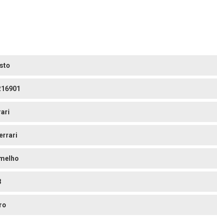
sto
16901
rari
errari
melho
8
ro