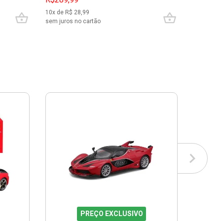
10
x de R$
28,99
3
x de R$
sem juros no cartão
sem juros
PREÇO EXCLUSIVO