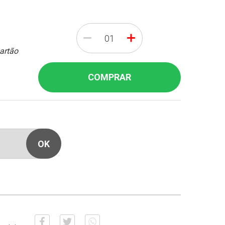
-
+
cartão
COMPRAR