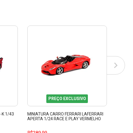
PREÇO EXCLUSIVO
-K 1/43
MINIATURA CARRO FERRARI LAFERRARI
MINIATU
APERTA 1/24 RACE E PLAY VERMELHO
1/43 RA
BBURAGO 26022
VERMEL
R$289,99
R$79,9