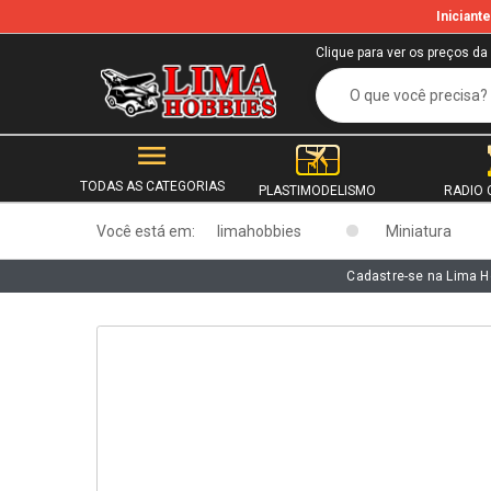
Inician
b
Clique para ver os preços da
TODAS AS CATEGORIAS
PLASTIMODELISMO
RADIO 
Você está em:
limahobbies
Miniatura
Cadastre-se na Lima H