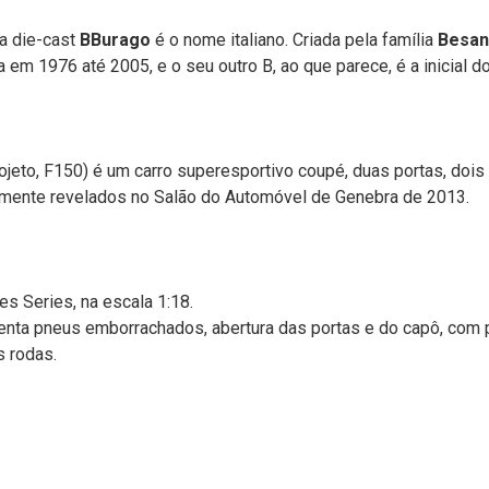
la die-cast
BBurago
é o nome italiano. Criada pela família
Besan
a em 1976 até 2005, e o seu outro B, ao que parece, é a inicial do
o, F150) é um carro superesportivo coupé, duas portas, dois lug
ialmente revelados no Salão do Automóvel de Genebra de 2013.
res Series, na escala 1:18.
nta pneus emborrachados, abertura das portas e do capô, com pi
 rodas.