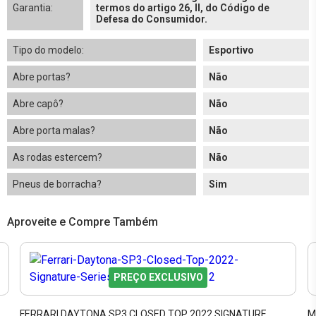
Garantia:
termos do artigo 26, II, do Código de
Defesa do Consumidor.
Tipo do modelo:
Esportivo
Abre portas?
Não
Abre capô?
Não
Abre porta malas?
Não
As rodas estercem?
Não
Pneus de borracha?
Sim
Aproveite e Compre Também
PREÇO EXCLUSIVO
FERRARI DAYTONA SP3 CLOSED TOP 2022 SIGNATURE
M