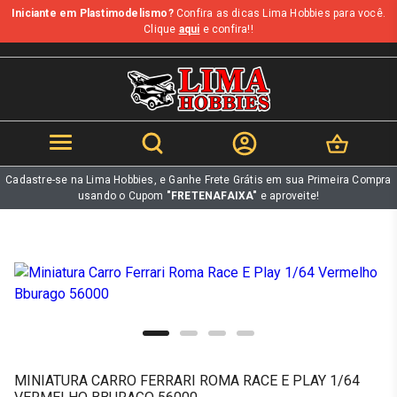
Iniciante em Plastimodelismo?
Confira as dicas Lima Hobbies para você.
b
Clique
aqui
e confira!!
Cadastre-se na Lima Hobbies, e Ganhe Frete Grátis em sua Primeira Compra
usando o Cupom
"FRETENAFAIXA"
e aproveite!
MINIATURA CARRO FERRARI ROMA RACE E PLAY 1/64