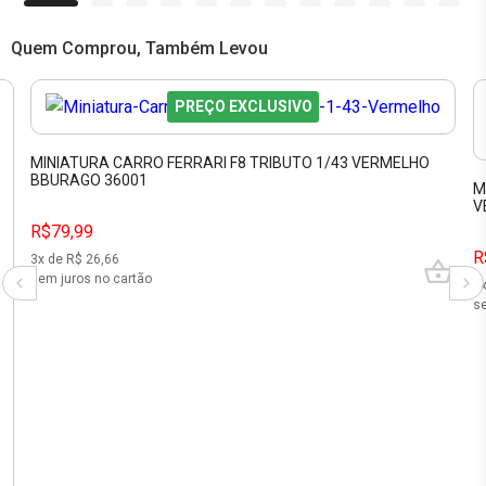
Quem Comprou, Também Levou
PREÇO EXCLUSIVO
MINIATURA CARRO FERRARI F8 TRIBUTO 1/43 VERMELHO
BBURAGO 36001
M
V
R$79,99
R
3
x de R$
26,66
sem juros no cartão
3
se