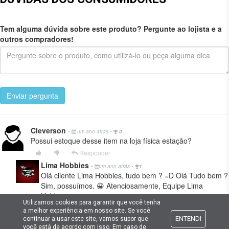
Tem alguma dúvida sobre este produto? Pergunte ao lojista e a
outros compradores!
Enviar pergunta
Cleverson
•
um ano atrás
•
0
Possui estoque desse item na loja física estação?
Responder
Lima Hobbies
•
um ano atrás
•
1
Olá cliente Lima Hobbies, tudo bem ? =D Olá Tudo bem ?
Sim, possuímos. 😀 Atenciosamente, Equipe Lima
Hobbies
Utilizamos cookies para garantir que você tenha
a melhor experiência em nosso site. Se você
ENTENDI
continuar a usar este site, vamos supor que
você está de acordo com isso. Em caso de