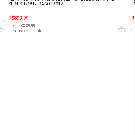
SERIES 1/18 BURAGO 16912
3
R$899,99
R
10
x de R$
89,99
1
sem juros no cartão
se