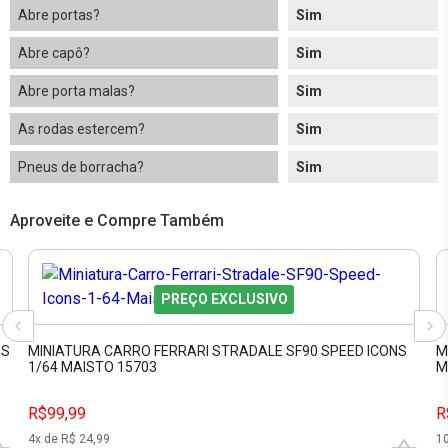
Abre portas?
Sim
Abre capô?
Sim
Abre porta malas?
Sim
As rodas estercem?
Sim
Pneus de borracha?
Sim
Aproveite e Compre Também
PREÇO EXCLUSIVO
DS
MINIATURA CARRO FERRARI STRADALE SF90 SPEED ICONS
M
1/64 MAISTO 15703
M
R$99,99
R
4
x de R$
24,99
1