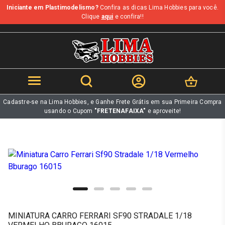
Iniciante em Plastimodelismo?
Confira as dicas Lima Hobbies para você.
b
Clique
aqui
e confira!!
Cadastre-se na Lima Hobbies, e Ganhe Frete Grátis em sua Primeira Compra
usando o Cupom
"FRETENAFAIXA"
e aproveite!
MINIATURA CARRO FERRARI SF90 STRADALE 1/18