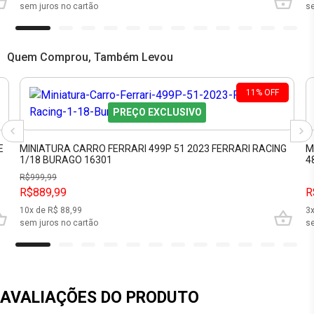
sem juros no cartão
se
Quem Comprou, Também Levou
11
%
OFF
PREÇO EXCLUSIVO
E
MINIATURA CARRO FERRARI 499P 51 2023 FERRARI RACING
M
1/18 BURAGO 16301
4
R$
999,99
R$889,99
R
10
x de R$
88,99
3
sem juros no cartão
se
AVALIAÇÕES DO PRODUTO